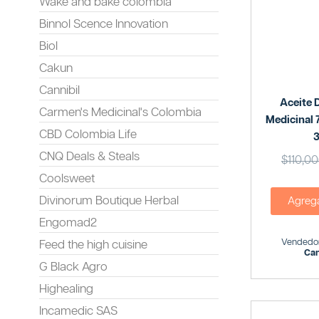
Wake and bake colombia
Binnol Scence Innovation
Biol
Cakun
Cannibil
Aceite 
Carmen's Medicinal's Colombia
Medicinal
CBD Colombia Life
CNQ Deals & Steals
$
110,0
Coolsweet
Divinorum Boutique Herbal
Agregar
Engomad2
Vendedor
Feed the high cuisine
Ca
G Black Agro
Highealing
Incamedic SAS