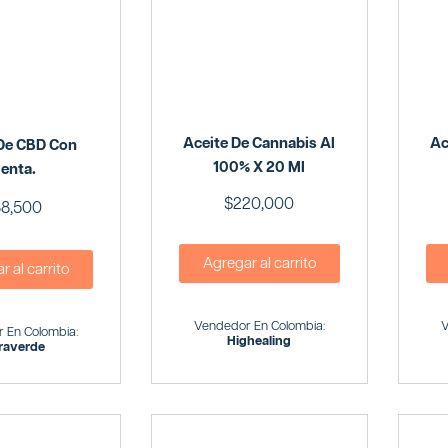
Aceite De Cannabis Al
Ac
 De CBD Con
100% X 20 Ml
enta.
$
220,000
8,500
Agregar al carrito
 al carrito
Vendedor En Colombia:
V
 En Colombia:
Highealing
raverde