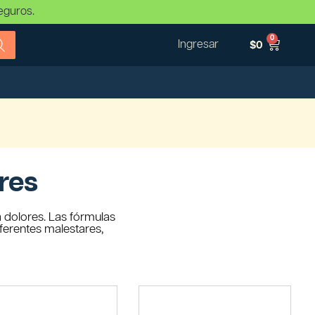
eguros.
0
Ingresar
$
0
res
 dolores. Las fórmulas
iferentes malestares,