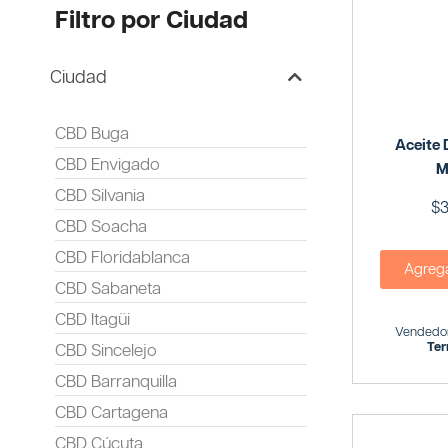
Filtro por Ciudad
Ciudad
CBD Buga
Aceite
CBD Envigado
M
CBD Silvania
$
3
CBD Soacha
CBD Floridablanca
Agregar
CBD Sabaneta
CBD Itagüi
Vendedor
Ter
CBD Sincelejo
CBD Barranquilla
CBD Cartagena
CBD Cúcuta