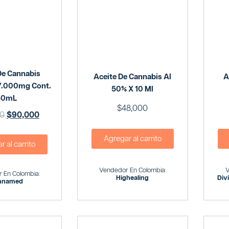
De Cannabis
Aceite De Cannabis Al
A
 7.000mg Cont.
50% X 10 Ml
30mL
$
48,000
00
$
90,000
Agregar al carrito
 al carrito
Vendedor En Colombia:
V
 En Colombia:
Highealing
Div
nnamed