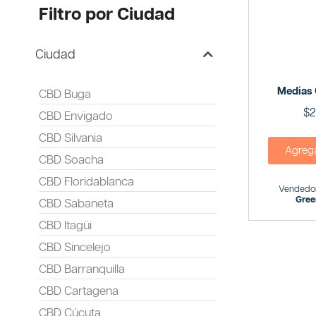
Filtro por Ciudad
Ciudad
Medias
CBD Buga
$
2
CBD Envigado
CBD Silvania
Agregar
CBD Soacha
CBD Floridablanca
Vendedor
Gree
CBD Sabaneta
CBD Itagüi
CBD Sincelejo
CBD Barranquilla
CBD Cartagena
CBD Cúcuta