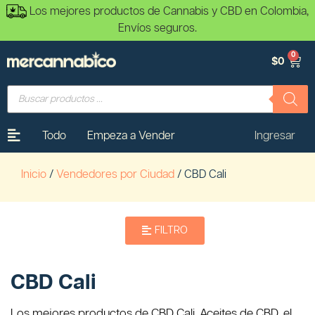
Los mejores productos de Cannabis y CBD en Colombia,
Envíos seguros.
0
$
0
Todo
Empeza a Vender
Ingresar
Inicio
/
Vendedores por Ciudad
/ CBD Cali
FILTRO
CBD Cali
Los mejores productos de CBD Cali. Aceites de CBD, el