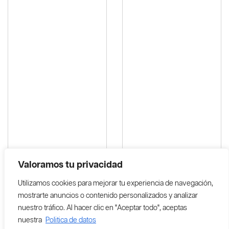
Valoramos tu privacidad
Aceite De Cannabis Medicinal
Combo De Productos KEEP
Concentracion Alta
Utilizamos cookies para mejorar tu experiencia de navegación,
CALM
Cont.15mL
mostrarte anuncios o contenido personalizados y analizar
nuestro tráfico. Al hacer clic en "Aceptar todo", aceptas
$
250,000
$
200,000
$
65,000
$
55,000
nuestra
Politica de datos