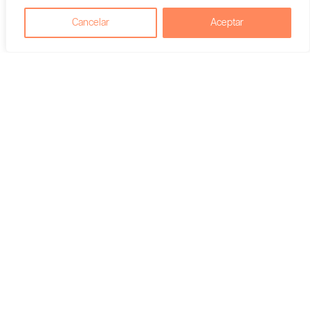
Agregar al carrito
Cancelar
Aceptar
Agregar al carrito
Vendedor En Colombia:
Vendedor En Colombia:
Cannamed
Cannamed