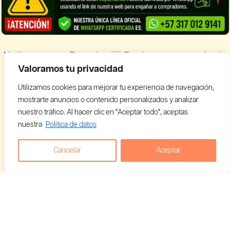
Ya llegamos a Ecuador
Registra tu negocio de
Cannabis y empieza a vender con nosotros
Valoramos tu privacidad
Utilizamos cookies para mejorar tu experiencia de navegación,
Cannabis Ecuador
mostrarte anuncios o contenido personalizados y analizar
nuestro tráfico. Al hacer clic en "Aceptar todo", aceptas
Looking for information in English?
Visit our English THC guide
.
nuestra
Politica de datos
Nederlands
English
Français
Deutsch
Cancelar
Aceptar
Italiano
Português
Español
Copyright © 2026 - C911 GROUP S.A.S Todos los
derechos reservados.
Devoluciones y reembolsos
Política de datos
Ayuda