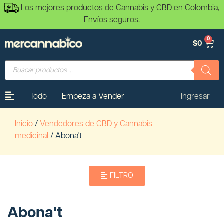
Los mejores productos de Cannabis y CBD en Colombia,
Envíos seguros.
0
$
0
Todo
Empeza a Vender
Ingresar
Inicio
/
Vendedores de CBD y Cannabis
medicinal
/ Abona't
FILTRO
Abona't