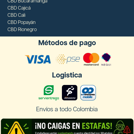
CBD Bucaramanga
CBD Cajicá
CBD Cali
CBD Popayán
CBD Rionegro
Métodos de pago
Logistica
Envíos a todo Colombia