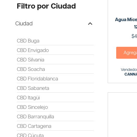
Filtro por Ciudad
Agua Mice
Ciudad
1
$
4
CBD Buga
CBD Envigado
Agregar
CBD Silvania
CBD Soacha
Vendedor
CANNA
CBD Floridablanca
CBD Sabaneta
CBD Itagüi
CBD Sincelejo
CBD Barranquilla
CBD Cartagena
CBD Cúcuta