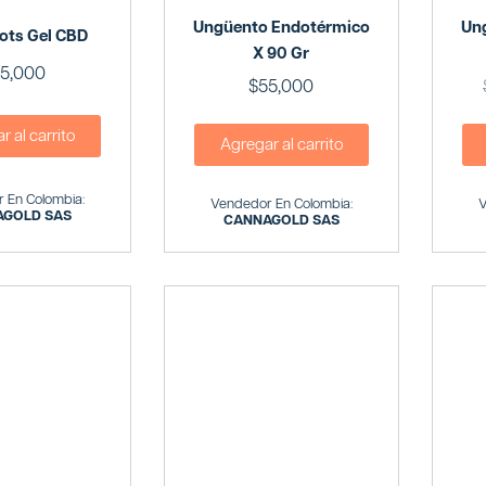
Ungüento Endotérmico
Un
ots Gel CBD
X 90 Gr
5,000
$
55,000
 al carrito
Agregar al carrito
 En Colombia:
Vendedor En Colombia:
V
GOLD SAS
CANNAGOLD SAS