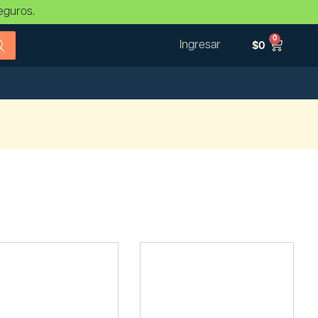
eguros.
0
Ingresar
$
0