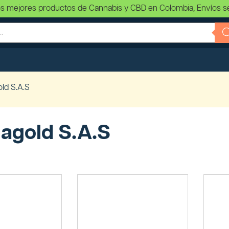
s mejores productos de Cannabis y CBD en Colombia, Envíos s
ld S.A.S
agold S.A.S