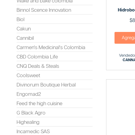
Wake and bake colombia
Binnol Scence Innovation
Hidrobo
Biol
$
8
Cakun
Agregar
Cannibil
Carmen's Medicinal's Colombia
Vendedor
CBD Colombia Life
CANNA
CNQ Deals & Steals
Coolsweet
Divinorum Boutique Herbal
Engomad2
Feed the high cuisine
G Black Agro
Highealing
Incamedic SAS