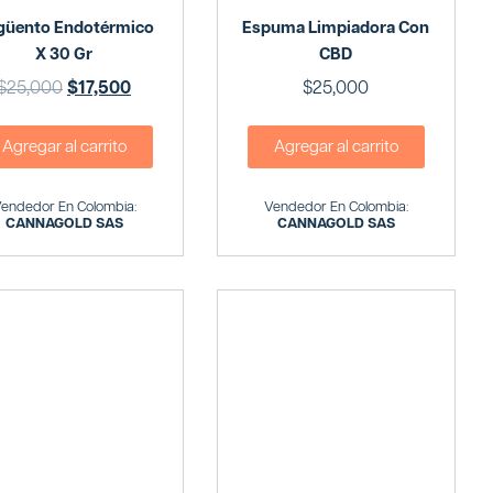
güento Endotérmico
Espuma Limpiadora Con
X 30 Gr
CBD
$
25,000
$
17,500
$
25,000
Agregar al carrito
Agregar al carrito
endedor En Colombia:
Vendedor En Colombia:
CANNAGOLD SAS
CANNAGOLD SAS