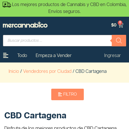
Los mejores productos de Cannabis y CBD en Colombia,
Envíos seguros.
0
$
0
Todo
Empeza a Vender
Ingresar
Inicio
/
Vendedores por Ciudad
/ CBD Cartagena
FILTRO
CBD Cartagena
Disfruta de los mejores productos de CBD Cartagena,