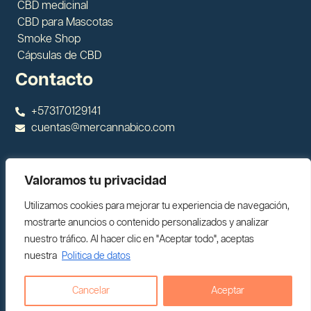
CBD medicinal
CBD para Mascotas
Smoke Shop
Cápsulas de CBD
Contacto
+573170129141
cuentas@mercannabico.com
¡Síguenos!
Valoramos tu privacidad
Utilizamos cookies para mejorar tu experiencia de navegación,
mostrarte anuncios o contenido personalizados y analizar
Blog Comunidad Cannabis y CBD
nuestro tráfico. Al hacer clic en "Aceptar todo", aceptas
El mejor Aceite de CBD
nuestra
Politica de datos
Tour Humanizando el Cannabis
Nuestros Eventos
Cancelar
Aceptar
THC Colombia