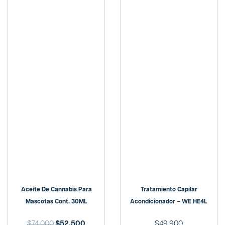
Aceite De Cannabis Para
Tratamiento Capilar
Mascotas Cont. 30ML
Acondicionador – WE HE4L
$
74,000
$
52,500
$
49,900