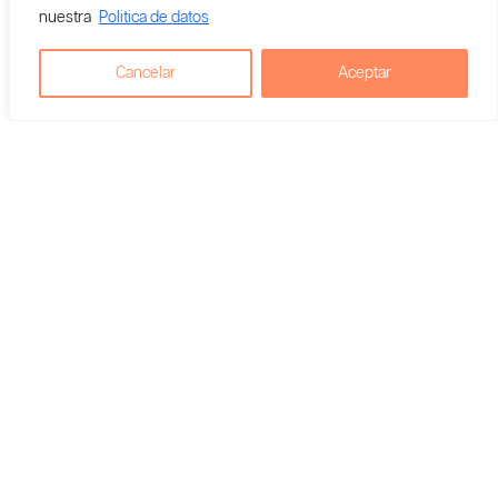
Mano.
nuestra
Politica de datos
$
40,000
$
35,000
Cancelar
Aceptar
Agregar al carrito
Agregar al carrito
Vendedor En Colombia:
Vendedor En Colombia:
El Gato Pipas
El Gato Pipas