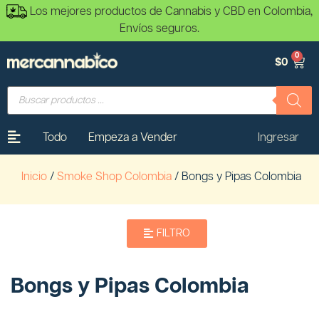
Los mejores productos de Cannabis y CBD en Colombia,
Envíos seguros.
0
$
0
Todo
Empeza a Vender
Ingresar
Inicio
/
Smoke Shop Colombia
/ Bongs y Pipas Colombia
FILTRO
Bongs y Pipas Colombia