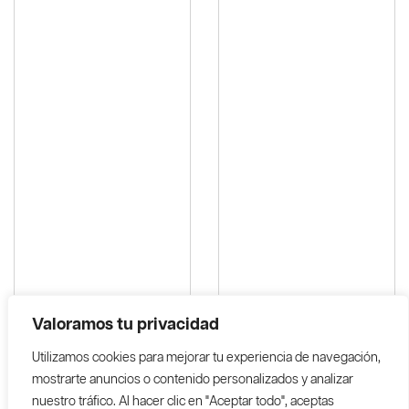
Valoramos tu privacidad
Utilizamos cookies para mejorar tu experiencia de navegación,
2 Pipas Cerámicas
Pocillo, Portabasos Y Pipa_
mostrarte anuncios o contenido personalizados y analizar
-“Aguacate” Pintadas A
Ceramica De Alta Temp
nuestro tráfico. Al hacer clic en "Aceptar todo", aceptas