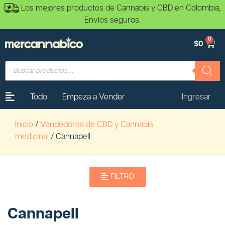
Los mejores productos de Cannabis y CBD en Colombia,
Envíos seguros.
0
$
0
Todo
Empeza a Vender
Ingresar
Inicio
/
Vendedores de CBD y Cannabis
medicinal
/ Cannapell
FILTRO
Cannapell