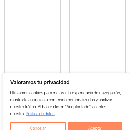
Valoramos tu privacidad
Utilizamos cookies para mejorar tu experiencia de navegación,
mostrarte anuncios o contenido personalizados y analizar
nuestro tráfico. Al hacer clic en "Aceptar todo", aceptas
Labial Polvo A Crema Color
Labial Polvo A Crema Color
nuestra
Politica de datos
POTRA – Amarillo
QUERIDA – Fucsia
Cancelar
Aceptar
$
25,000
$
25,000