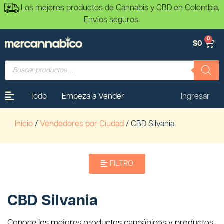
Los mejores productos de Cannabis y CBD en Colombia,
Envíos seguros.
0
$
0
Todo
Empeza a Vender
Ingresar
Inicio
/
Vendedores por Ciudad
/ CBD Silvania
FILTRO
CBD Silvania
Conoce los mejores productos cannábicos y productos