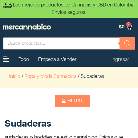
Los mejores productos de Cannabis y CBD en Colombia,
Envíos seguros.
0
$
0
Todo
Empeza a Vender
Ingresar
Inicio
/
Ropa y Moda Cannabica
/ Sudaderas
FILTRO
Sudaderas
sudaderas o hoddies de estilo cannábico únicas que