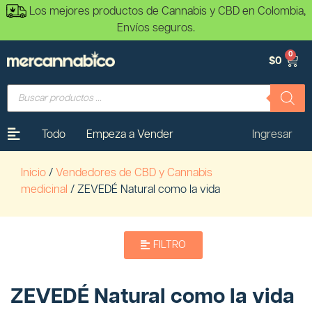
Los mejores productos de Cannabis y CBD en Colombia,
Envíos seguros.
0
$
0
Todo
Empeza a Vender
Ingresar
Inicio
/
Vendedores de CBD y Cannabis
medicinal
/ ZEVEDÉ Natural como la vida
FILTRO
ZEVEDÉ Natural como la vida