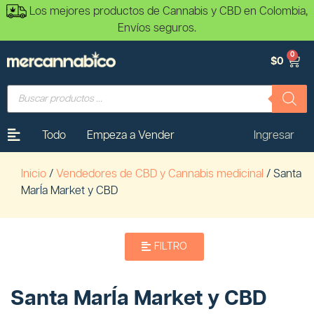
Los mejores productos de Cannabis y CBD en Colombia,
Envíos seguros.
0
$
0
Todo
Empeza a Vender
Ingresar
Inicio
/
Vendedores de CBD y Cannabis medicinal
/ Santa
MarÍa Market y CBD
FILTRO
Santa MarÍa Market y CBD