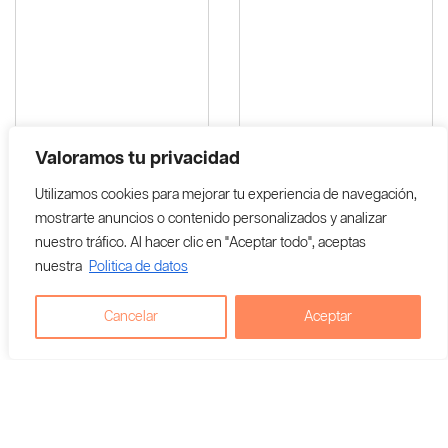
Valoramos tu privacidad
Utilizamos cookies para mejorar tu experiencia de navegación,
mostrarte anuncios o contenido personalizados y analizar
nuestro tráfico. Al hacer clic en "Aceptar todo", aceptas
nuestra
Politica de datos
Papel De Enrolar RAW
Papel De Enrolar RAW #9
Orgánico Ancho
Organico Cañamo
Cancelar
Aceptar
$
8,000
$
10,000
Agregar al carrito
Agregar al carrito