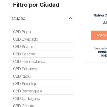
Filtro por Ciudad
Nativa 
Ciudad
$
3
CBD Buga
Agregar
CBD Envigado
CBD Silvania
Vendedor
BINN
CBD Soacha
INN
CBD Floridablanca
CBD Sabaneta
CBD Itagüi
CBD Sincelejo
CBD Barranquilla
CBD Cartagena
CBD Cúcuta