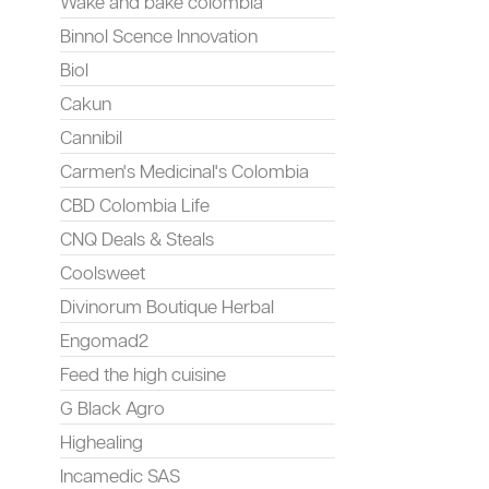
Wake and bake colombia
Binnol Scence Innovation
Biol
Cakun
Cannibil
Carmen's Medicinal's Colombia
CBD Colombia Life
CNQ Deals & Steals
Coolsweet
Divinorum Boutique Herbal
Engomad2
Feed the high cuisine
G Black Agro
Highealing
Incamedic SAS