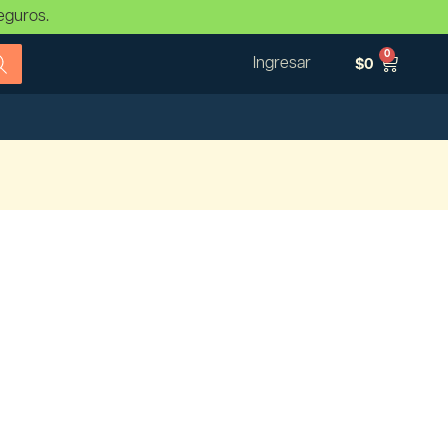
eguros.
0
Ingresar
$
0