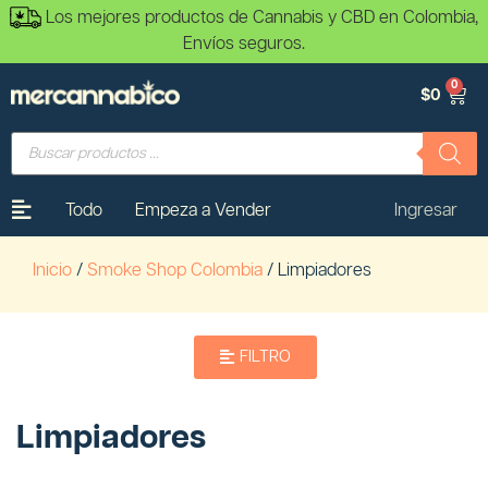
Los mejores productos de Cannabis y CBD en Colombia,
Envíos seguros.
0
$
0
Todo
Empeza a Vender
Ingresar
Inicio
/
Smoke Shop Colombia
/ Limpiadores
FILTRO
Limpiadores