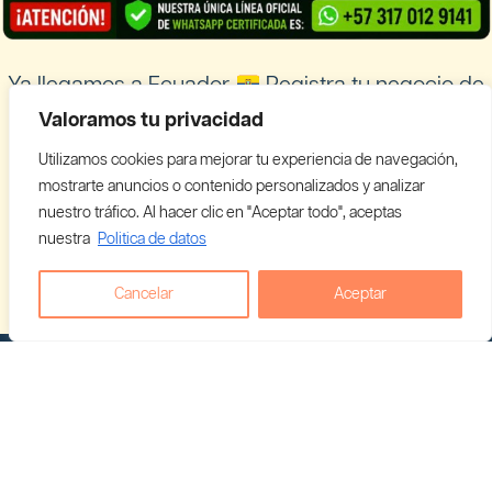
Ya llegamos a Ecuador
Registra tu negocio de
Cannabis y empieza a vender con nosotros
Valoramos tu privacidad
Cannabis Ecuador
Utilizamos cookies para mejorar tu experiencia de navegación,
mostrarte anuncios o contenido personalizados y analizar
Looking for information in English?
Visit our English THC guide
.
nuestro tráfico. Al hacer clic en "Aceptar todo", aceptas
nuestra
Politica de datos
Nederlands
English
Français
Deutsch
Cancelar
Aceptar
Italiano
Português
Español
Copyright © 2026 - C911 GROUP S.A.S Todos los
derechos reservados.
Devoluciones y reembolsos
Política de datos
Ayuda
Rastrea tu envío en tiempo real