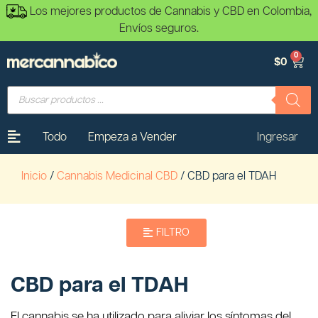
Los mejores productos de Cannabis y CBD en Colombia,
Envíos seguros.
0
$
0
Todo
Empeza a Vender
Ingresar
Inicio
/
Cannabis Medicinal CBD
/ CBD para el TDAH
FILTRO
CBD para el TDAH
El cannabis se ha utilizado para aliviar los síntomas del