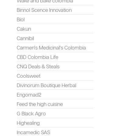
Wake and bake colombia
Binnol Scence Innovation
Biol
Cakun
Cannibil
Carmen's Medicinal's Colombia
CBD Colombia Life
CNQ Deals & Steals
Coolsweet
Divinorum Boutique Herbal
Engomad2
Feed the high cuisine
G Black Agro
Highealing
Incamedic SAS