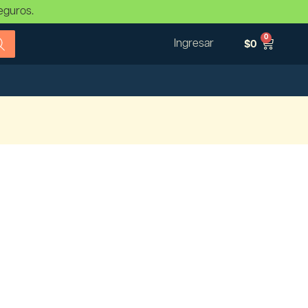
eguros.
0
Ingresar
$
0