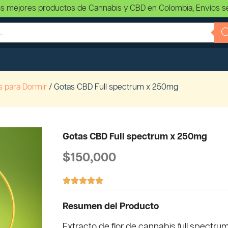
s mejores productos de Cannabis y CBD en Colombia, Envíos s
s para Dormir
/ Gotas CBD Full spectrum x 250mg
Gotas CBD Full spectrum x 250mg
$
150,000





Resumen del Producto
Extracto de flor de cannabis full spectru