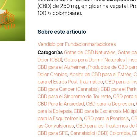
(CBD) de 250 mg, en glicerina vegetal. P
100 % colombiano.
Sobre este artículo
Vendido por Fundacionmariadolores
Categorías
Gotas de CBD Naturales
,
Gotas pa
Dolor (CBD)
,
Gotas para Dormir Naturales | Ins
CBD para el Alzheimer
,
Productos de CBD para
Dolor Crónico
,
Aceite de CBD para el Estrés
,
C
para el Estrés Post Traumático
,
CBD para el I
CBD para Cancer (Cannabis)
,
CBD para el Park
CBD para el Síndrome de Tourette
,
CBD para 
CBD Para la Ansiedad
,
CBD para la Depresión
,
para la Epilepsia
,
CBD para la Esclerosis Múltip
para la Esquizofrenia
,
CBD para la Psoriasis
,
CB
las Convulsiones
,
CBD para los Trastornos de
CBD para SFC
,
Cannabidiol (CBD) Colombia
,
C