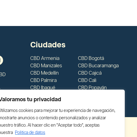
Ciudades
CBD Armenia
CBD Bogotá
CBD Manizales
CBD Bucaramanga
CBD Medellín
CBD Cajicá
CBD
CBD Palmira
CBD Cali
CBD Ibagué
CBD Popayán
s
CBD Bello
CBD Rionegro
Valoramos tu privacidad
Utilizamos cookies para mejorar tu experiencia de navegación,
mostrarte anuncios o contenido personalizados y analizar
nuestro tráfico. Al hacer clic en "Aceptar todo", aceptas
nuestra
Politica de datos