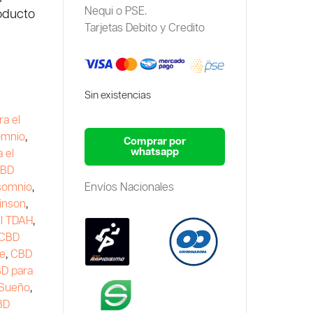
Nequi o PSE.
roducto
Tarjetas Debito y Credito
Sin existencias
ra el
omnio
,
Comprar por
whatsapp
 el
BD
nsomnio
,
Envíos Nacionales
inson
,
el TDAH
,
CBD
le
,
CBD
D para
 Sueño
,
BD