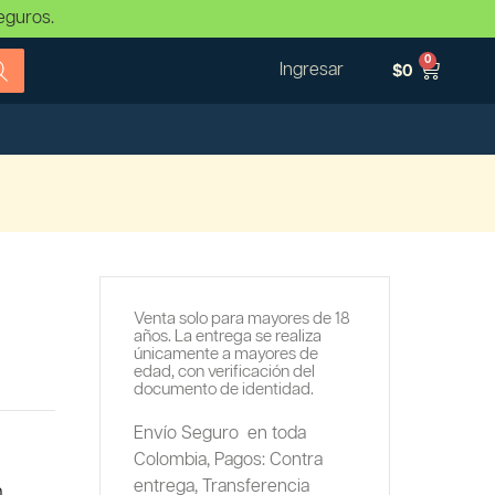
eguros.
0
Ingresar
$
0
Venta solo para mayores de 18
años. La entrega se realiza
únicamente a mayores de
edad, con verificación del
documento de identidad.
Envío Seguro en toda
Colombia,
Pagos: Contra
entrega,
Transferencia
m