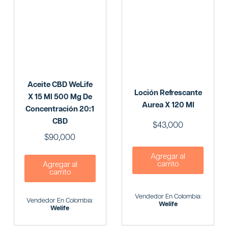
Aceite CBD WeLife
Loción Refrescante
X 15 Ml 500 Mg De
Aurea X 120 Ml
Concentración 20:1
CBD
$
43,000
$
90,000
Agregar al
carrito
Agregar al
carrito
Vendedor En Colombia:
Vendedor En Colombia:
Welife
Welife