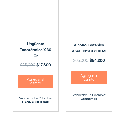
Ungüento
Alcohol Botánico
Endotérmico X 30
Ama Terra X 300 Ml
Gr
$
65,000
$
54,200
$
25,000
$
17,500
Agregar al
carrito
Agregar al
carrito
Vendedor En Colombia:
Vendedor En Colombia:
Cannamed
CANNAGOLD SAS