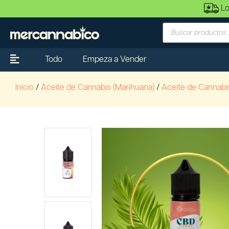
Lo
Todo
Empeza a Vender
Inicio
/
Aceite de Cannabis (Marihuana)
/
Aceite de Cannabi