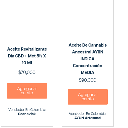
Aceite De Cannabis
Aceite Revitalizante
Ancestral AYüN
Día CBD + Mct 5% X
INDICA
10 Ml
Concentración
$
70,000
MEDIA
$
90,000
Agregar al
carrito
Agregar al
carrito
Vendedor En Colombia:
Vendedor En Colombia:
Scanavick
AYÜN Artesanal