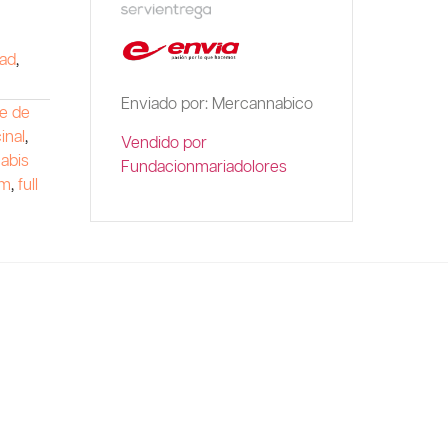
dad
,
Enviado por: Mercannabico
e de
inal
,
Vendido por
abis
Fundacionmariadolores
um
,
full