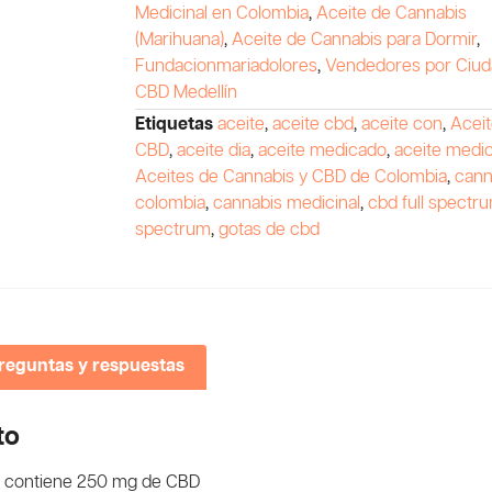
Medicinal en Colombia
,
Aceite de Cannabis
(Marihuana)
,
Aceite de Cannabis para Dormir
,
Fundacionmariadolores
,
Vendedores por Ciu
CBD Medellín
Etiquetas
aceite
,
aceite cbd
,
aceite con
,
Aceit
CBD
,
aceite dia
,
aceite medicado
,
aceite medic
Aceites de Cannabis y CBD de Colombia
,
cann
colombia
,
cannabis medicinal
,
cbd full spectr
spectrum
,
gotas de cbd
reguntas y respuestas
to
 contiene 250 mg de CBD