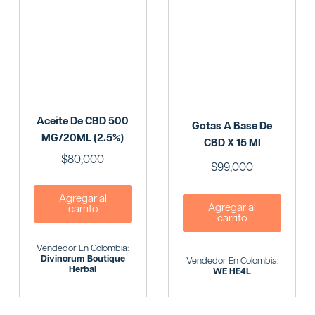
Aceite De CBD 500
Gotas A Base De
MG/20ML (2.5%)
CBD X 15 Ml
$
80,000
$
99,000
Agregar al
Agregar al
carrito
carrito
Vendedor En Colombia:
Divinorum Boutique
Vendedor En Colombia:
Herbal
WE HE4L