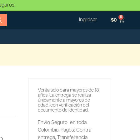
eguros.
0
Ingresar
$
0
Venta solo para mayores de 18
años. La entrega se realiza
únicamente a mayores de
edad, con verificación del
documento de identidad.
Envío Seguro en toda
Colombia,
Pagos: Contra
entrega,
Transferencia
RO