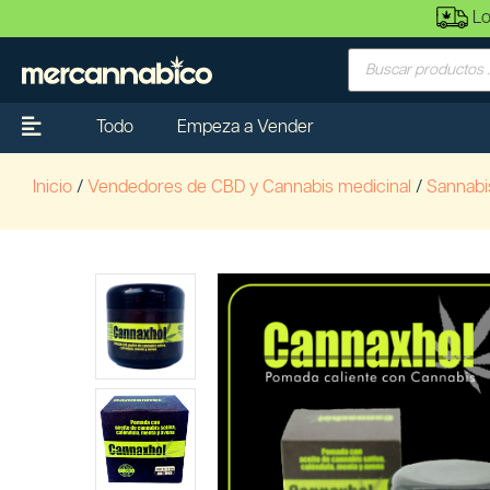
Lo
Todo
Empeza a Vender
Inicio
/
Vendedores de CBD y Cannabis medicinal
/
Sannabi