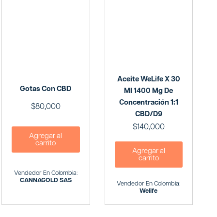
Aceite WeLife X 30
Gotas Con CBD
Ml 1400 Mg De
Concentración 1:1
$
80,000
CBD/D9
$
140,000
Agregar al
carrito
Agregar al
carrito
Vendedor En Colombia:
CANNAGOLD SAS
Vendedor En Colombia:
Welife