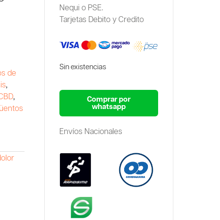
Nequi o PSE.
Tarjetas Debito y Credito
Sin existencias
os de
is
,
 CBD
,
Comprar por
whatsapp
üentos
Envíos Nacionales
dolor