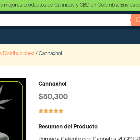
s mejores productos de Cannabis y CBD en Colombia, Envíos s
s Distribuciones
/ Cannaxhol
Cannaxhol
$
50,300





Resumen del Producto
Pomada Caliente con Cannabis REGIST