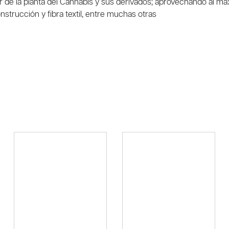
tir de la planta del Cannabis y sus derivados; aprovechando al m
trucción y fibra textil, entre muchas otr
as