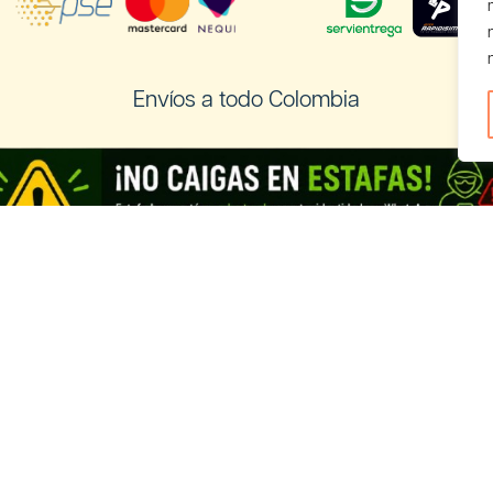
Envíos a todo Colombia
os a Ecuador
Registra tu negocio de Cannabis y
vender con nosotros
Cannabis Ecuador
Looking for information in English?
Visit our English THC guide
.