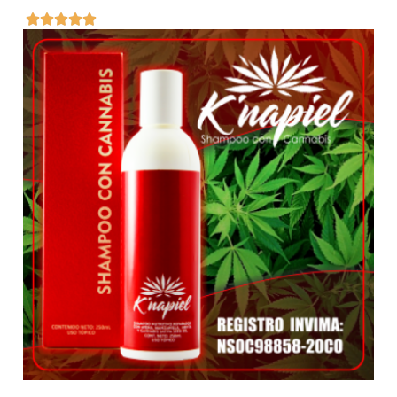




