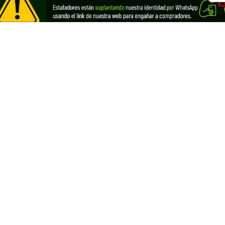
os a Ecuador
Registra tu negocio de Cannabis y
vender con nosotros
Cannabis Ecuador
Looking for information in English?
Visit our English THC guide
.
ds
English
Français
Deutsch
Italiano
Portug
derechos reservados.
Devoluciones y reembolsos
Po