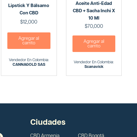
Aceite Anti-Edad
Lipstick Y Bálsamo
CBD + Sacha Inchi X
Con CBD
10 Ml
$
12,000
$
70,000
Agregar al
Agregar al
carrito
carrito
Vendedor En Colombia:
Vendedor En Colombia:
CANNAGOLD SAS
Scanavick
Ciudades
CBD Armenia
CBD Bogotá