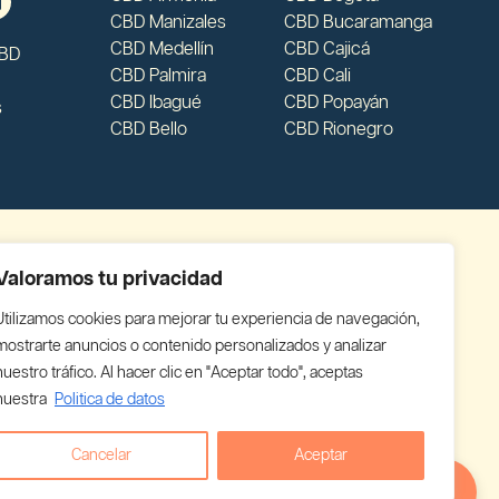
CBD Manizales
CBD Bucaramanga
CBD Medellín
CBD Cajicá
CBD
CBD Palmira
CBD Cali
CBD Ibagué
CBD Popayán
s
CBD Bello
CBD Rionegro
Valoramos tu privacidad
Utilizamos cookies para mejorar tu experiencia de navegación,
mostrarte anuncios o contenido personalizados y analizar
nuestro tráfico. Al hacer clic en "Aceptar todo", aceptas
nuestra
Politica de datos
Cancelar
Aceptar