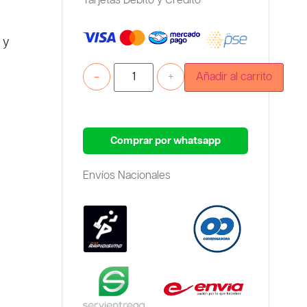
Tarjetas Debito y Credito
 y
-
+
Añadir al carrito
Comprar por whatsapp
Envíos Nacionales