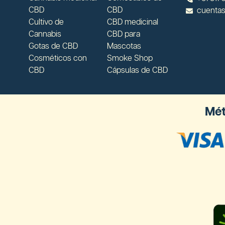
CBD
CBD
cuenta
Cultivo de
CBD medicinal
Cannabis
CBD para
Gotas de CBD
Mascotas
Cosméticos con
Smoke Shop
CBD
Cápsulas de CBD
Mét