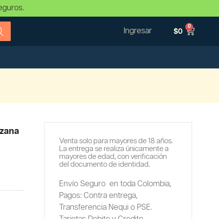
eguros.
0
Ingresar
$
0
nzana
Venta solo para mayores de 18 años.
La entrega se realiza únicamente a
mayores de edad, con verificación
del documento de identidad.
Envío Seguro en toda Colombia,
Pagos: Contra entrega,
Transferencia Nequi o PSE.