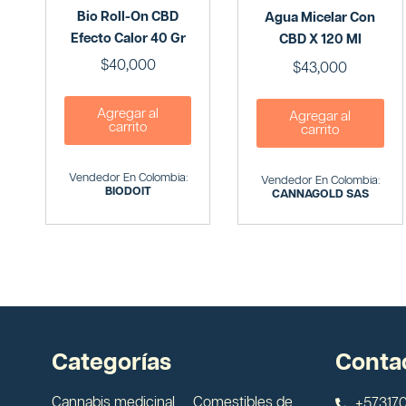
Bio Roll-On CBD
Agua Micelar Con
Efecto Calor 40 Gr
CBD X 120 Ml
$
40,000
$
43,000
Agregar al
Agregar al
carrito
carrito
Vendedor En Colombia:
Vendedor En Colombia:
BIODOIT
CANNAGOLD SAS
Categorías
Conta
Cannabis medicinal
Comestibles de
+573170