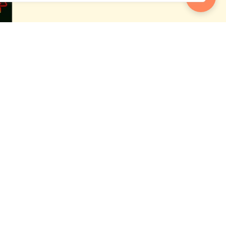
 empieza a
uês
lítica de datos
Ayuda
Rastrea tu envío en tiempo real