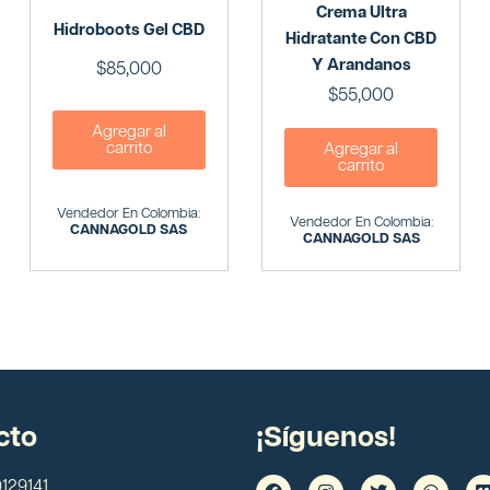
Crema Ultra
Hidroboots Gel CBD
Hidratante Con CBD
Y Arandanos
$
85,000
$
55,000
Agregar al
carrito
Agregar al
carrito
Vendedor En Colombia:
Vendedor En Colombia:
CANNAGOLD SAS
CANNAGOLD SAS
cto
¡Síguenos!
129141