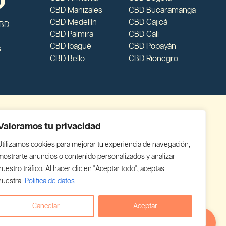
CBD Manizales
CBD Bucaramanga
CBD Medellín
CBD Cajicá
CBD
CBD Palmira
CBD Cali
CBD Ibagué
CBD Popayán
s
CBD Bello
CBD Rionegro
Valoramos tu privacidad
Utilizamos cookies para mejorar tu experiencia de navegación,
mostrarte anuncios o contenido personalizados y analizar
nuestro tráfico. Al hacer clic en "Aceptar todo", aceptas
nuestra
Politica de datos
Cancelar
Aceptar