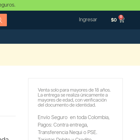
eguros.
0
Ingresar
$
0
Venta solo para mayores de 18 años.
La entrega se realiza únicamente a
mayores de edad, con verificación
del documento de identidad.
Envío Seguro en toda Colombia,
Pagos: Contra entrega,
Transferencia Nequi o PSE.