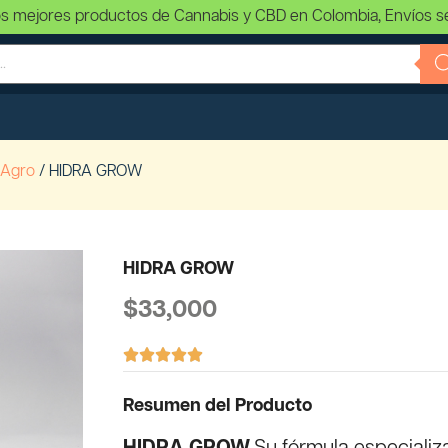
s mejores productos de Cannabis y CBD en Colombia, Envíos s
 Agro
/ HIDRA GROW
HIDRA GROW
$
33,000





Resumen del Producto