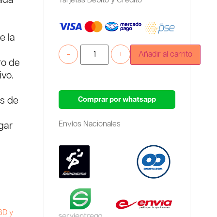
zada
Tarjetas Debito y Credito
e la
-
+
Añadir al carrito
tro de
ivo.
Comprar por whatsapp
os de
Envíos Nacionales
gar
BD y