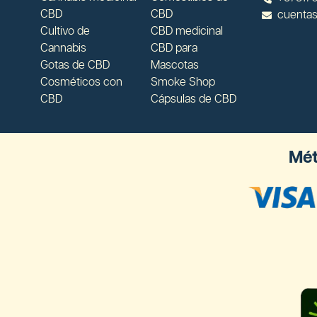
CBD
CBD
cuenta
Cultivo de
CBD medicinal
Cannabis
CBD para
Gotas de CBD
Mascotas
Cosméticos con
Smoke Shop
CBD
Cápsulas de CBD
Mét