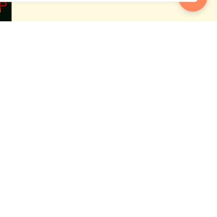
 empieza a
uês
lítica de datos
Ayuda
Rastrea tu envío en tiempo real