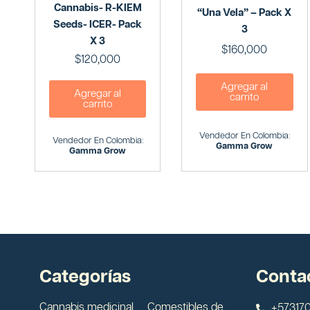
Cannabis- R-KIEM
“Una Vela” – Pack X
Seeds- ICER- Pack
3
X 3
$
160,000
$
120,000
Agregar al
Agregar al
carrito
carrito
Vendedor En Colombia:
Vendedor En Colombia:
Gamma Grow
Gamma Grow
Categorías
Conta
Cannabis medicinal
Comestibles de
+573170