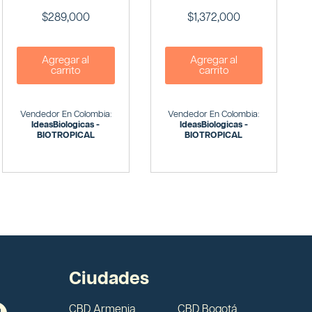
$
289,000
$
1,372,000
Agregar al
Agregar al
carrito
carrito
Vendedor En Colombia:
Vendedor En Colombia:
IdeasBiologicas -
IdeasBiologicas -
BIOTROPICAL
BIOTROPICAL
Ciudades
CBD Armenia
CBD Bogotá