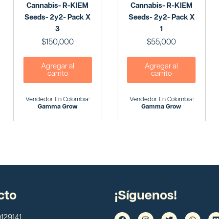
Cannabis- R-KIEM
Cannabis- R-KIEM
Seeds- 2y2- Pack X
Seeds- 2y2- Pack X
3
1
$
150,000
$
55,000
Agregar al
Agregar al
carrito
carrito
Vendedor En Colombia:
Vendedor En Colombia:
Gamma Grow
Gamma Grow
cto
¡Síguenos!
129141