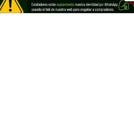
os a Ecuador
Registra tu negocio de Cannabis y
vender con nosotros
Cannabis Ecuador
Looking for information in English?
Visit our English THC guide
.
ds
English
Français
Deutsch
Italiano
Portug
derechos reservados.
Devoluciones y reembolsos
Po