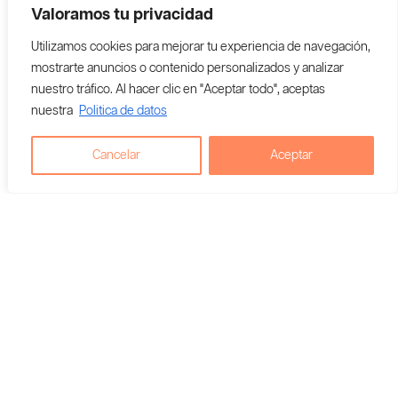
Valoramos tu privacidad
Utilizamos cookies para mejorar tu experiencia de navegación,
mostrarte anuncios o contenido personalizados y analizar
nuestro tráfico. Al hacer clic en "Aceptar todo", aceptas
nuestra
Politica de datos
Semillas Feminizadas De Cannabis- R-KIEM Seeds- Eli- Pack X 3
Cancelar
Aceptar
$
82,000
Agregar al carrito
Vendedor En Colombia:
Gamma Grow