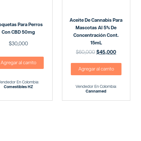
Aceite De Cannabis Para
oquetas Para Perros
Mascotas Al 5% De
Con CBD 50mg
Concentración Cont.
15mL
$
30,000
$
60,000
$
45,000
Agregar al carrito
Agregar al carrito
endedor En Colombia:
Vendedor En Colombia:
Comestibles HZ
Cannamed