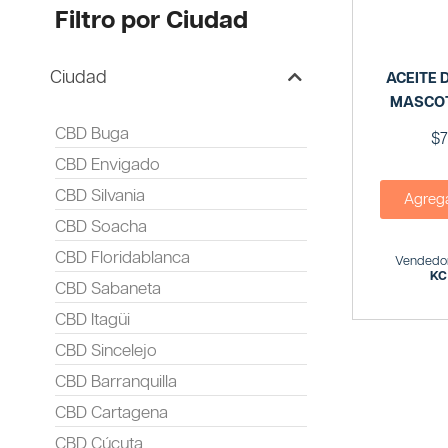
Filtro por Ciudad
Ciudad
ACEITE 
MASCO
CBD Buga
$
7
CBD Envigado
CBD Silvania
Agregar
CBD Soacha
CBD Floridablanca
Vendedor
KC
CBD Sabaneta
CBD Itagüi
CBD Sincelejo
CBD Barranquilla
CBD Cartagena
CBD Cúcuta