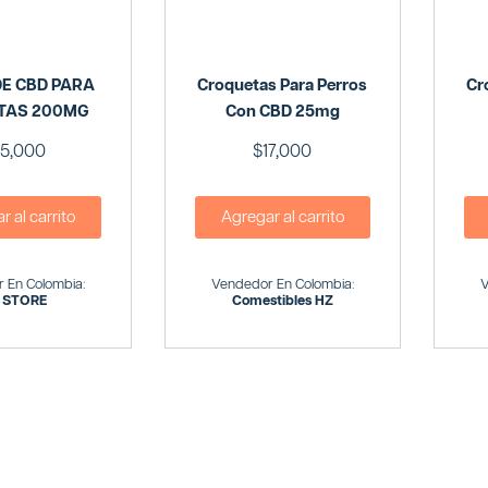
DE CBD PARA
Croquetas Para Perros
Cr
TAS 200MG
Con CBD 25mg
5,000
$
17,000
 al carrito
Agregar al carrito
 En Colombia:
Vendedor En Colombia:
V
 STORE
Comestibles HZ