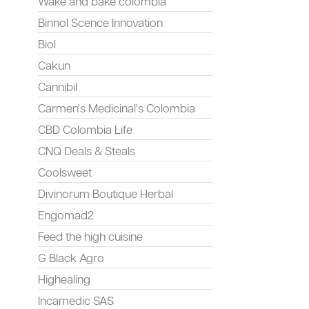
Wake and bake colombia
Binnol Scence Innovation
Biol
Cakun
Cannibil
Carmen's Medicinal's Colombia
CBD Colombia Life
CNQ Deals & Steals
Coolsweet
Divinorum Boutique Herbal
Engomad2
Feed the high cuisine
G Black Agro
Highealing
Incamedic SAS