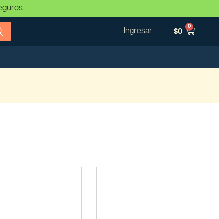
eguros.
0
Ingresar
$
0