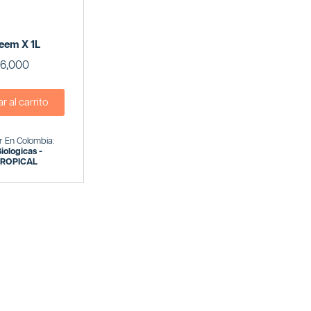
eem X 1L
6,000
 al carrito
 En Colombia:
iologicas -
TROPICAL