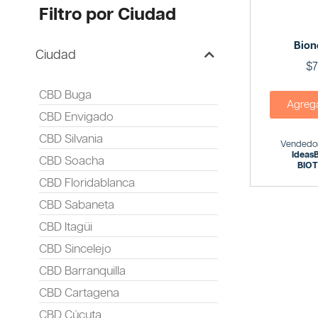
Filtro por Ciudad
Bion
Ciudad
$
7
CBD Buga
Agregar
CBD Envigado
CBD Silvania
Vendedor
IdeasB
CBD Soacha
BIO
CBD Floridablanca
CBD Sabaneta
CBD Itagüi
CBD Sincelejo
CBD Barranquilla
CBD Cartagena
CBD Cúcuta