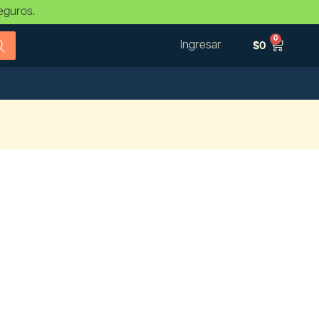
eguros.
0
Ingresar
$
0