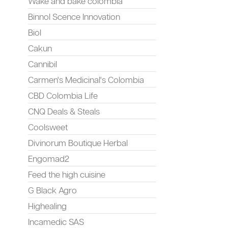
Wake and bake colombia
Binnol Scence Innovation
Biol
Cakun
Cannibil
Carmen's Medicinal's Colombia
CBD Colombia Life
CNQ Deals & Steals
Coolsweet
Divinorum Boutique Herbal
Engomad2
Feed the high cuisine
G Black Agro
Highealing
Incamedic SAS