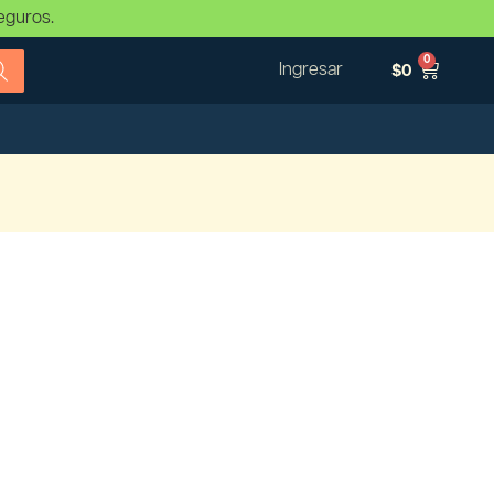
eguros.
0
Ingresar
$
0