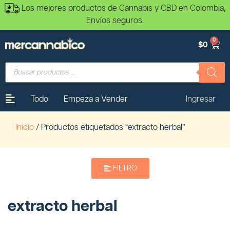
Los mejores productos de Cannabis y CBD en Colombia,
Envíos seguros.
0
$
0
Todo
Empeza a Vender
Ingresar
Inicio
/ Productos etiquetados “extracto herbal”
FILTRO
extracto herbal