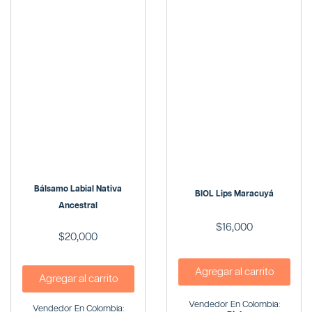
Bálsamo Labial Nativa
BIOL Lips Maracuyá
Ancestral
$
16,000
$
20,000
Agregar al carrito
Agregar al carrito
Vendedor En Colombia:
Vendedor En Colombia: