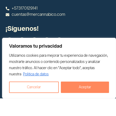
+573170129141
cuentas@mercannabico.com
¡Síguenos!
Valoramos tu privacidad
Blog Comunidad Cannabis y CBD
Utilizamos cookies para mejorar tu experiencia de navegación,
El mejor Aceite de CBD
mostrarte anuncios o contenido personalizados y analizar
Tour Humanizando el Cannabis
nuestro tráfico. Al hacer clic en "Aceptar todo", aceptas
Nuestros Eventos
nuestra
Politica de datos
THC Colombia
Ciudades
Cancelar
Aceptar
CBD Armenia
CBD Manizales