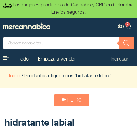
Los mejores productos de Cannabis y CBD en Colombia,
Envíos seguros.
0
$
0
Todo
Empeza a Vender
Ingresar
Inicio
/ Productos etiquetados “hidratante labial”
FILTRO
hidratante labial