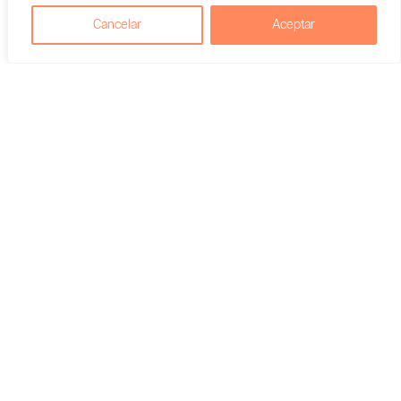
Cancelar
Aceptar
Aceite Dog/Cats CBD + Sacha