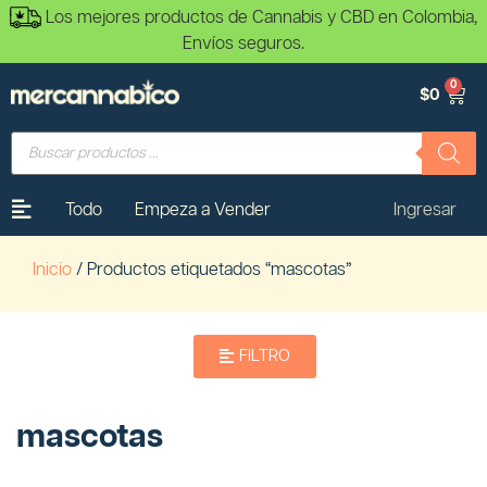
Los mejores productos de Cannabis y CBD en Colombia,
Envíos seguros.
0
$
0
Todo
Empeza a Vender
Ingresar
Inicio
/ Productos etiquetados “mascotas”
FILTRO
mascotas