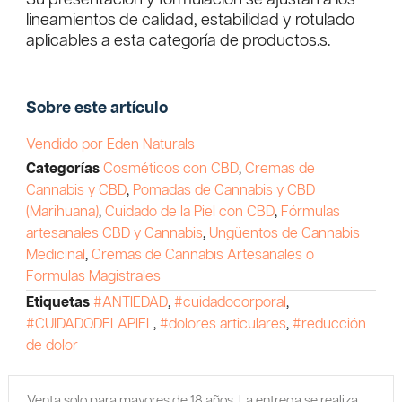
Su presentación y formulación se ajustan a los
lineamientos de calidad, estabilidad y rotulado
aplicables a esta categoría de productos.s.
Sobre este artículo
Vendido por Eden Naturals
Categorías
Cosméticos con CBD
,
Cremas de
Cannabis y CBD
,
Pomadas de Cannabis y CBD
(Marihuana)
,
Cuidado de la Piel con CBD
,
Fórmulas
artesanales CBD y Cannabis
,
Ungüentos de Cannabis
Medicinal
,
Cremas de Cannabis Artesanales o
Formulas Magistrales
Etiquetas
#ANTIEDAD
,
#cuidadocorporal
,
#CUIDADODELAPIEL
,
#dolores articulares
,
#reducción
de dolor
Venta solo para mayores de 18 años. La entrega se realiza