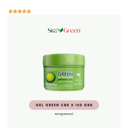




