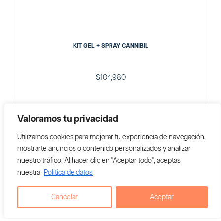
KIT GEL + SPRAY CANNIBIL
$
104,980
Agregar al carrito
Valoramos tu privacidad
Utilizamos cookies para mejorar tu experiencia de navegación,
Vendedor En Colombia:
CANNIBIL
mostrarte anuncios o contenido personalizados y analizar
nuestro tráfico. Al hacer clic en "Aceptar todo", aceptas
nuestra
Politica de datos
Cancelar
Aceptar