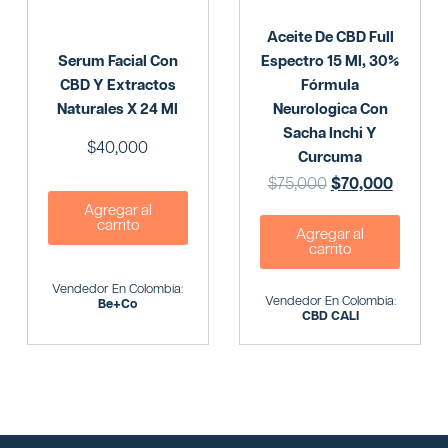
Aceite De CBD Full
Serum Facial Con
Espectro 15 Ml, 30%
CBD Y Extractos
Fórmula
Naturales X 24 Ml
Neurologica Con
Sacha Inchi Y
$
40,000
Curcuma
$
75,000
$
70,000
Agregar al
carrito
Agregar al
carrito
Vendedor En Colombia:
Vendedor En Colombia:
Be+Co
CBD CALI