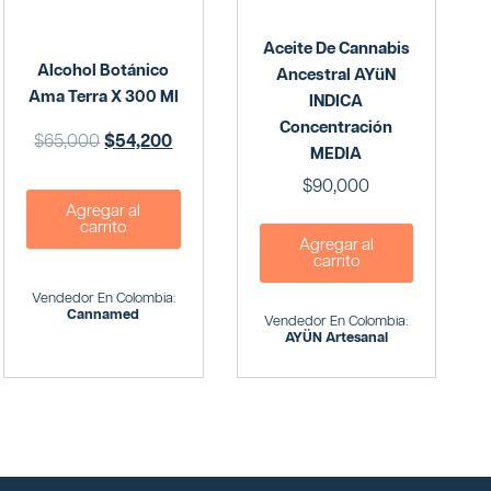
Aceite De Cannabis
Alcohol Botánico
Ancestral AYüN
Ama Terra X 300 Ml
INDICA
Concentración
$
65,000
$
54,200
MEDIA
$
90,000
Agregar al
carrito
Agregar al
carrito
Vendedor En Colombia:
Cannamed
Vendedor En Colombia:
AYÜN Artesanal