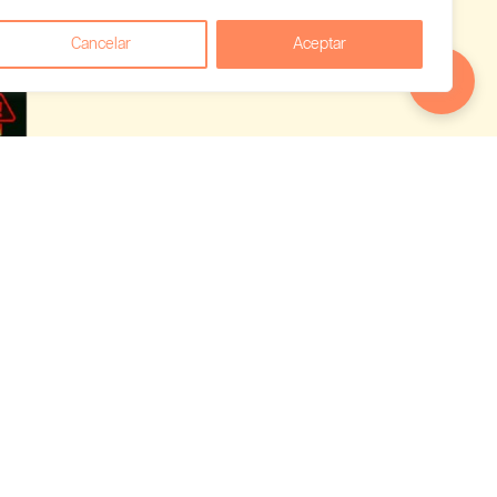
Cancelar
Aceptar
 empieza a
uês