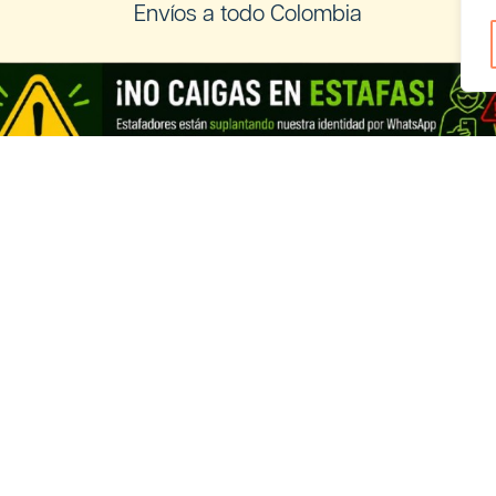
Envíos a todo Colombia
os a Ecuador
Registra tu negocio de Cannabis y
vender con nosotros
Cannabis Ecuador
Looking for information in English?
Visit our English THC guide
.
ds
English
Français
Deutsch
Italiano
Portug