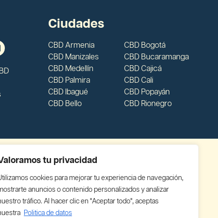
Ciudades
CBD Armenia
CBD Bogotá
CBD Manizales
CBD Bucaramanga
CBD Medellín
CBD Cajicá
CBD
CBD Palmira
CBD Cali
CBD Ibagué
CBD Popayán
s
CBD Bello
CBD Rionegro
Valoramos tu privacidad
Utilizamos cookies para mejorar tu experiencia de navegación,
mostrarte anuncios o contenido personalizados y analizar
nuestro tráfico. Al hacer clic en "Aceptar todo", aceptas
nuestra
Politica de datos