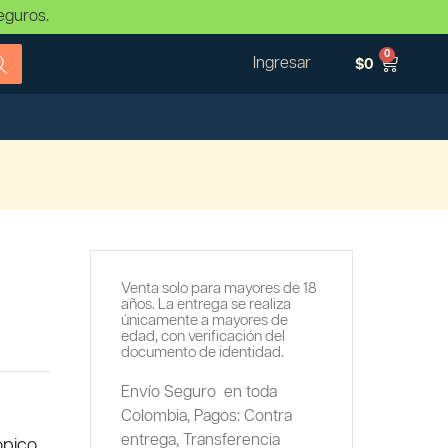
eguros.
0
Ingresar
$
0
Venta solo para mayores de 18
años. La entrega se realiza
únicamente a mayores de
edad, con verificación del
documento de identidad.
Envío Seguro en toda
Colombia,
Pagos: Contra
entrega,
Transferencia
ópico