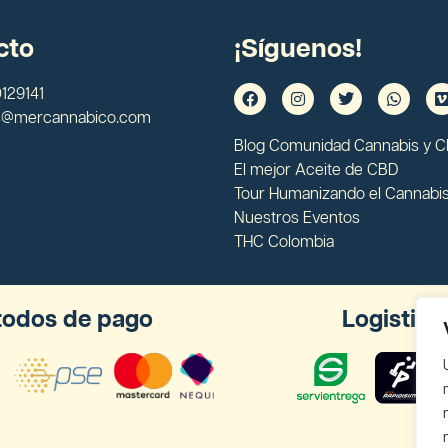
cto
¡Síguenos!
129141
s@mercannabico.com
Blog Comunidad Cannabis y 
El mejor Aceite de CBD
Tour Humanizando el Cannabi
Nuestros Eventos
THC Colombia
odos de pago
Logistica