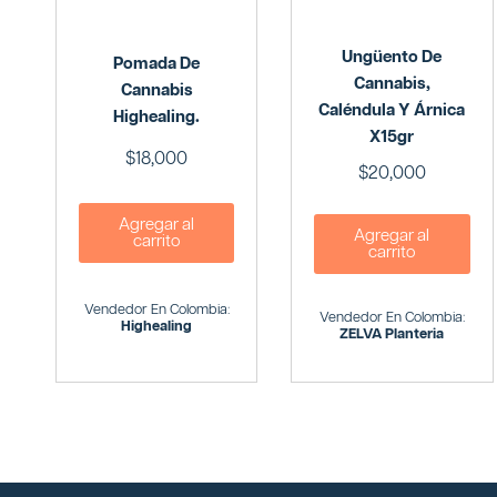
Ungüento De
Pomada De
Cannabis,
Cannabis
Caléndula Y Árnica
Highealing.
X15gr
$
18,000
$
20,000
Agregar al
Agregar al
carrito
carrito
Vendedor En Colombia:
Vendedor En Colombia:
Highealing
ZELVA Planteria