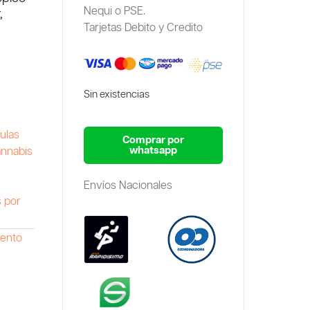
Nequi o PSE.
,
Tarjetas Debito y Credito
Sin existencias
ulas
Comprar por
whatsapp
nnabis
Envíos Nacionales
 por
ento