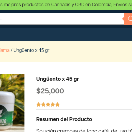
s mejores productos de Cannabis y CBD en Colombia, Envíos s
Mama
/ Ungüento x 45 gr
Ungüento x 45 gr
$
25,000





Resumen del Producto
Solución cremosa de tono café, de uso t