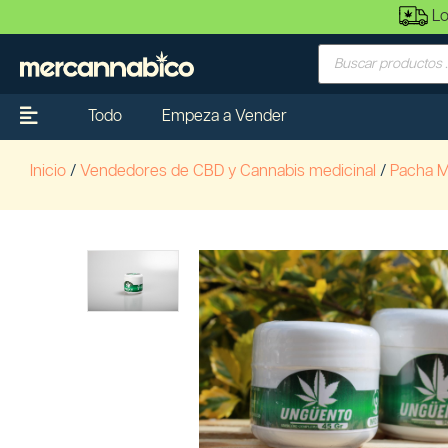
Lo
Todo
Empeza a Vender
Inicio
/
Vendedores de CBD y Cannabis medicinal
/
Pacha 