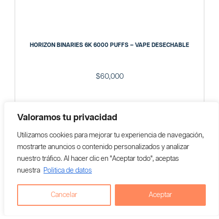
HORIZON BINARIES 6K 6000 PUFFS – VAPE DESECHABLE
$
60,000
Agregar al carrito
Valoramos tu privacidad
Utilizamos cookies para mejorar tu experiencia de navegación,
Vendedor En Colombia:
VapeaYa
mostrarte anuncios o contenido personalizados y analizar
nuestro tráfico. Al hacer clic en "Aceptar todo", aceptas
nuestra
Politica de datos
Cancelar
Aceptar