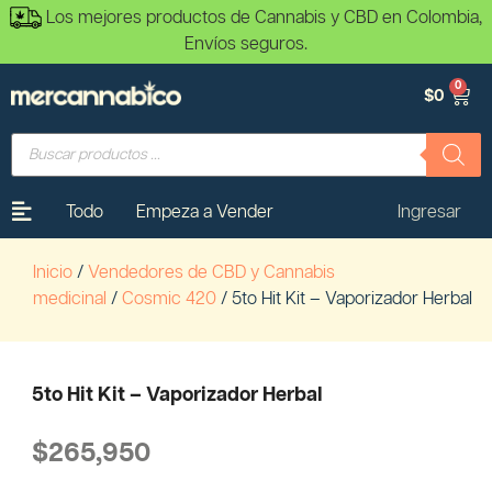
Los mejores productos de Cannabis y CBD en Colombia,
Envíos seguros.
0
$
0
Todo
Empeza a Vender
Ingresar
Inicio
/
Vendedores de CBD y Cannabis
medicinal
/
Cosmic 420
/ 5to Hit Kit – Vaporizador Herbal
5to Hit Kit – Vaporizador Herbal
$
265,950