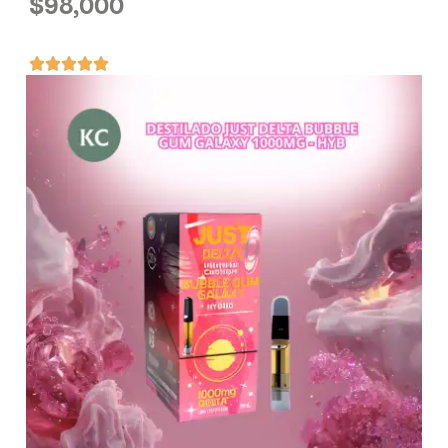
$
98,000




