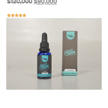
$
120,000
$
90,000




