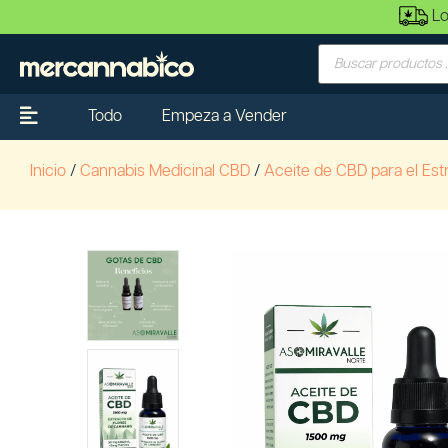
Lo
Todo
Empeza a Vender
Inicio
/
Cannabis Medicinal CBD
/
Aceite de CBD para el Est