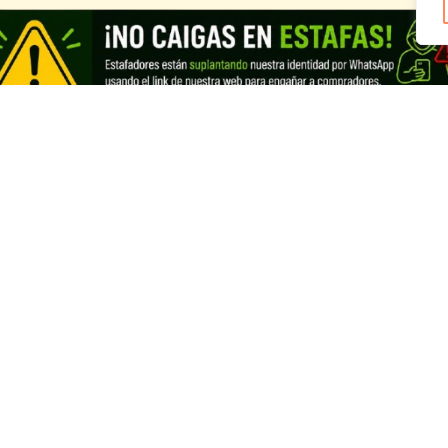
os a Ecuador
Registra tu negocio de Cannabis y
vender con nosotros
Cannabis Ecuador
Looking for information in English?
Visit our English THC guide
.
ds
English
Français
Deutsch
Italiano
Portug