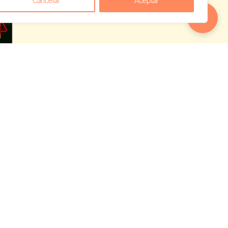
Cancelar
Aceptar
 empieza a
uês