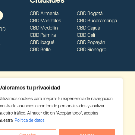
Ciudades
CBD Armenia
CBD Bogotá
CBD Manizales
CBD Bucaramanga
CBD Medellín
CBD Cajicá
CBD
CBD Palmira
CBD Cali
CBD Ibagué
CBD Popayán
s
CBD Bello
CBD Rionegro
Valoramos tu privacidad
Utilizamos cookies para mejorar tu experiencia de navegación,
mostrarte anuncios o contenido personalizados y analizar
nuestro tráfico. Al hacer clic en "Aceptar todo", aceptas
nuestra
Politica de datos