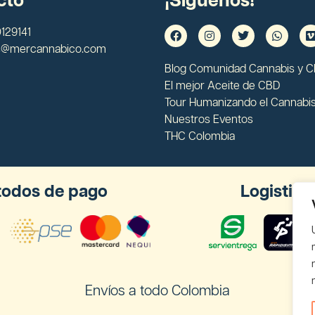
cto
¡Síguenos!
129141
s@mercannabico.com
Blog Comunidad Cannabis y 
El mejor Aceite de CBD
Tour Humanizando el Cannabi
Nuestros Eventos
THC Colombia
odos de pago
Logistica
Envíos a todo Colombia