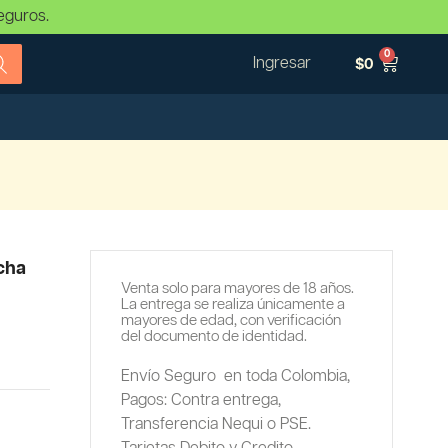
eguros.
0
Ingresar
$
0
acha
Venta solo para mayores de 18 años.
La entrega se realiza únicamente a
mayores de edad, con verificación
del documento de identidad.
Envío Seguro en toda Colombia,
Pagos: Contra entrega,
Transferencia Nequi o PSE.