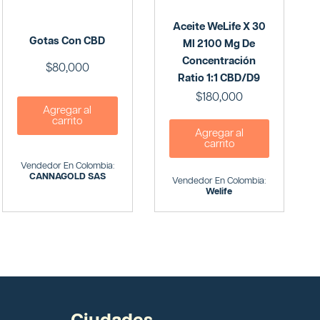
Aceite WeLife X 30
Gotas Con CBD
Ml 2100 Mg De
Concentración
$
80,000
Ratio 1:1 CBD/D9
$
180,000
Agregar al
carrito
Agregar al
carrito
Vendedor En Colombia:
CANNAGOLD SAS
Vendedor En Colombia:
Welife