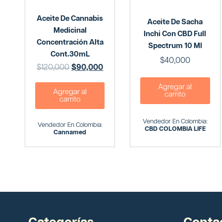
Aceite De Cannabis
Aceite De Sacha
Medicinal
Inchi Con CBD Full
Concentración Alta
Spectrum 10 Ml
Cont.30mL
$
40,000
$
120,000
$
90,000
Agregar al
Agregar al
carrito
carrito
Vendedor En Colombia:
Vendedor En Colombia:
CBD COLOMBIA LIFE
Cannamed