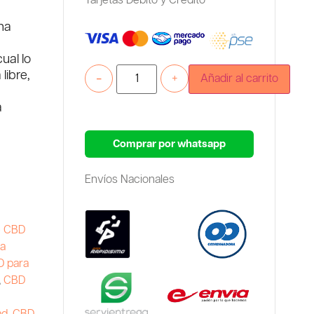
Tarjetas Debito y Credito
ha
ual lo
libre,
-
+
Añadir al carrito
a
Comprar por whatsapp
Envíos Nacionales
e CBD
ra
D para
,
CBD