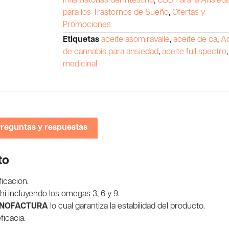
Inflamatorias del Intestino
,
CBD Para la Ansied
para los Trastornos de Sueño
,
Ofertas y
Promociones
Etiquetas
aceite asomiravalle
,
aceite de ca
,
Ac
de cannabis para ansiedad
,
aceite full spectro
medicinal
reguntas y respuestas
to
ficacion.
i incluyendo los omegas 3, 6 y 9.
ANOFACTURA
lo cual garantiza la estabilidad del producto.
icacia.