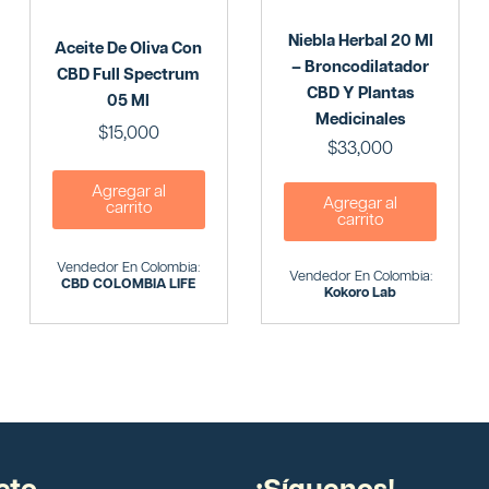
Niebla Herbal 20 Ml
Aceite De Oliva Con
– Broncodilatador
CBD Full Spectrum
CBD Y Plantas
05 Ml
Medicinales
$
15,000
$
33,000
Agregar al
Agregar al
carrito
carrito
Vendedor En Colombia:
Vendedor En Colombia:
CBD COLOMBIA LIFE
Kokoro Lab