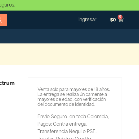
eguros.
0
Ingresar
$
0
ectrum
Venta solo para mayores de 18 años.
La entrega se realiza únicamente a
mayores de edad, con verificación
del documento de identidad.
Envío Seguro en toda Colombia,
Pagos: Contra entrega,
Transferencia Nequi o PSE.