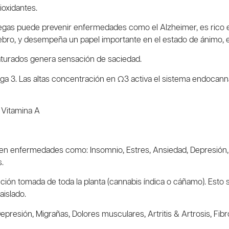
ioxidantes.
gas puede prevenir enfermedades como el Alzheimer, es rico en 
erebro, y desempeña un papel importante en el estado de ánimo, e
saturados genera sensación de saciedad.
ega 3. Las altas concentración en Ω3
activa el sistema endocann
 Vitamina A
 en enfermedades como: Insomnio, Estres, Ansiedad, Depresión, M
s.
ón tomada de toda la planta (cannabis índica o cáñamo). Esto s
aislado.
sión, Migrañas, Dolores musculares, Artritis & Artrosis, Fibrom