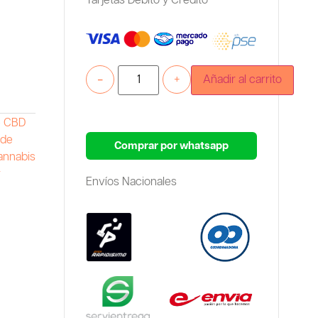
Tarjetas Debito y Credito
-
+
Añadir al carrito
e CBD
 de
Comprar por whatsapp
annabis
r
Envíos Nacionales