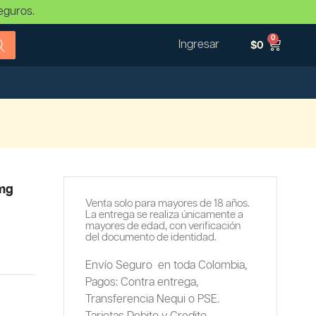
eguros.
0
Ingresar
$
0
0mg
Venta solo para mayores de 18 años.
La entrega se realiza únicamente a
mayores de edad, con verificación
del documento de identidad.
Envío Seguro en toda Colombia,
Pagos: Contra entrega,
Transferencia Nequi o PSE.