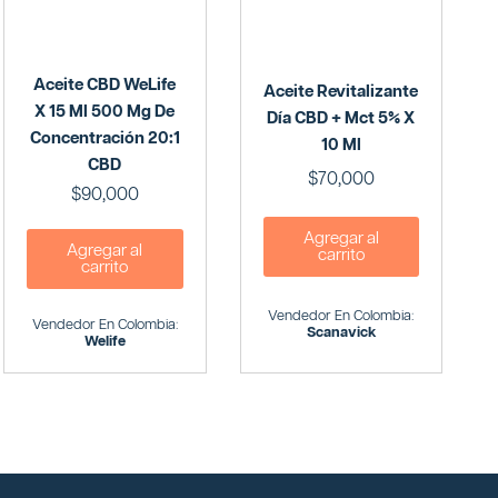
Aceite CBD WeLife
Aceite Revitalizante
X 15 Ml 500 Mg De
Día CBD + Mct 5% X
Concentración 20:1
10 Ml
CBD
$
70,000
$
90,000
Agregar al
Agregar al
carrito
carrito
Vendedor En Colombia:
Vendedor En Colombia:
Scanavick
Welife