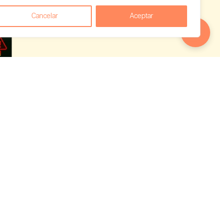
Cancelar
Aceptar
 empieza a
uês