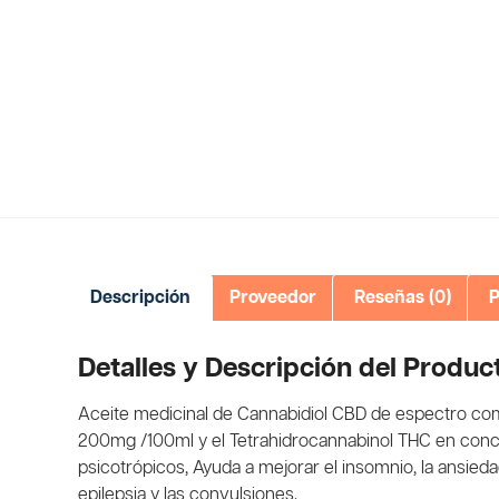
Descripción
Proveedor
Reseñas (0)
P
Detalles y Descripción del Produc
Aceite medicinal de Cannabidiol CBD de espectro comp
200mg /100ml y el Tetrahidrocannabinol THC en conce
psicotrópicos, Ayuda a mejorar el insomnio, la ansiedad, 
epilepsia y las convulsiones.