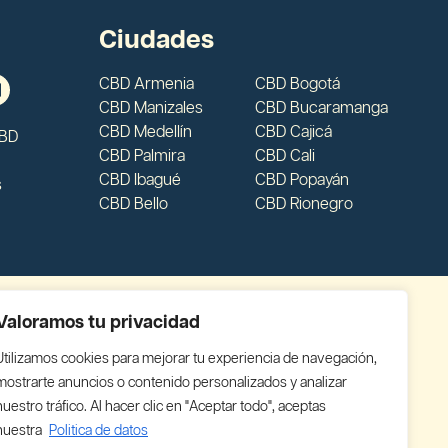
Ciudades
CBD Armenia
CBD Bogotá
CBD Manizales
CBD Bucaramanga
CBD Medellín
CBD Cajicá
CBD
CBD Palmira
CBD Cali
CBD Ibagué
CBD Popayán
s
CBD Bello
CBD Rionegro
Valoramos tu privacidad
Utilizamos cookies para mejorar tu experiencia de navegación,
mostrarte anuncios o contenido personalizados y analizar
nuestro tráfico. Al hacer clic en "Aceptar todo", aceptas
nuestra
Politica de datos