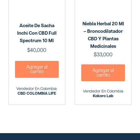
Niebla Herbal 20 Ml
Aceite De Sacha
– Broncodilatador
Inchi Con CBD Full
CBD Y Plantas
Spectrum 10 Ml
Medicinales
$
40,000
$
33,000
Agregar al
Agregar al
carrito
carrito
Vendedor En Colombia:
Vendedor En Colombia:
CBD COLOMBIA LIFE
Kokoro Lab