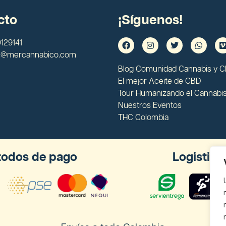
cto
¡Síguenos!
129141
s@mercannabico.com
Blog Comunidad Cannabis y 
El mejor Aceite de CBD
Tour Humanizando el Cannabi
Nuestros Eventos
THC Colombia
odos de pago
Logistica