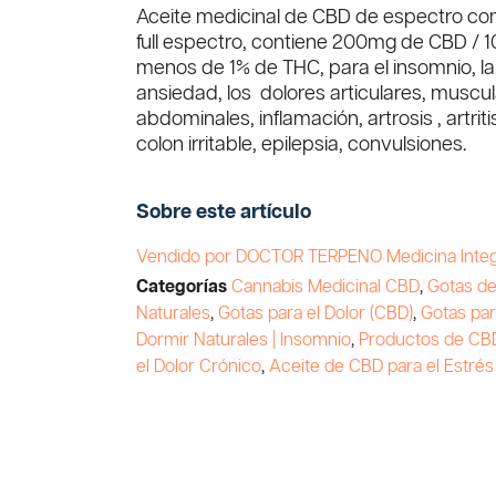
Aceite medicinal de CBD de espectro co
full espectro, contiene 200mg de CBD / 1
menos de 1% de THC, para el insomnio, la
ansiedad, los dolores articulares, muscul
abdominales, inflamación, artrosis , artriti
colon irritable, epilepsia, convulsiones.
Sobre este artículo
Vendido por DOCTOR TERPENO Medicina Integ
Categorías
Cannabis Medicinal CBD
,
Gotas d
Naturales
,
Gotas para el Dolor (CBD)
,
Gotas pa
Dormir Naturales | Insomnio
,
Productos de CB
el Dolor Crónico
,
Aceite de CBD para el Estrés