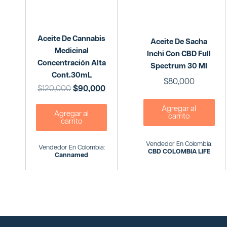
Aceite De Cannabis
Aceite De Sacha
Medicinal
Inchi Con CBD Full
Concentración Alta
Spectrum 30 Ml
Cont.30mL
$
80,000
$
120,000
$
90,000
Agregar al
Agregar al
carrito
carrito
Vendedor En Colombia:
Vendedor En Colombia:
CBD COLOMBIA LIFE
Cannamed