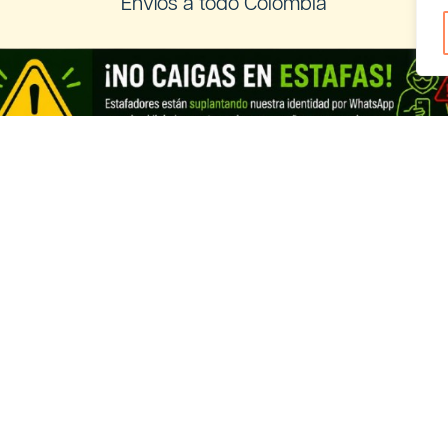
Envíos a todo Colombia
os a Ecuador
Registra tu negocio de Cannabis y
vender con nosotros
Cannabis Ecuador
Looking for information in English?
Visit our English THC guide
.
ds
English
Français
Deutsch
Italiano
Portug