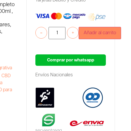
Tarjetas Debito y Credito
mpleto
00ml ,
ares,
s,
-
+
Añadir al carrito
Comprar por whatsapp
rativa
Envíos Nacionales
e CBD
ra
D para