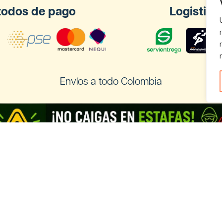
odos de pago
Logistica
Envíos a todo Colombia
os a Ecuador
Registra tu negocio de Cannabis y
vender con nosotros