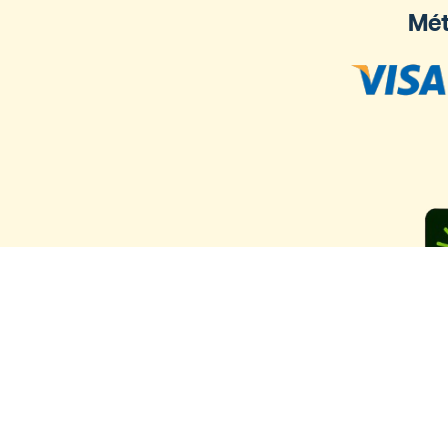
Mét
Ya llegam