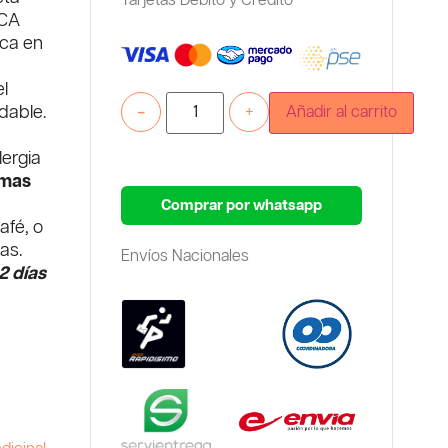
Tarjetas Debito y Credito
ICA
ica en
l
-
+
Añadir al carrito
dable.
lergia
rmas
Comprar por whatsapp
afé, o
as.
Envíos Nacionales
2 días