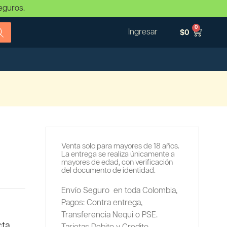
eguros.
0
Ingresar
$
0
Venta solo para mayores de 18 años.
La entrega se realiza únicamente a
mayores de edad, con verificación
del documento de identidad.
Envío Seguro en toda Colombia,
Pagos: Contra entrega,
Transferencia Nequi o PSE.
cta