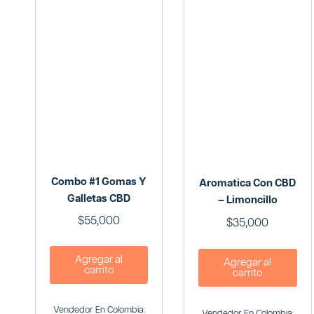
Combo #1 Gomas Y
Aromatica Con CBD
Galletas CBD
– Limoncillo
$
55,000
$
35,000
Agregar al
Agregar al
carrito
carrito
Vendedor En Colombia:
Vendedor En Colombia: