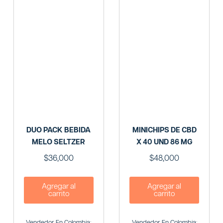
DUO PACK BEBIDA
MINICHIPS DE CBD
MELO SELTZER
X 40 UND 86 MG
$
36,000
$
48,000
Agregar al
Agregar al
carrito
carrito
Vendedor En Colombia:
Vendedor En Colombia: