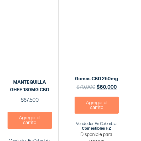
Gomas CBD 250mg
MANTEQUILLA
$
70,000
$
60,000
GHEE 180MG CBD
$
67,500
Agregar al
carrito
Agregar al
carrito
Vendedor En Colombia:
Comestibles HZ
Disponible para
Vendedor En Colombia: