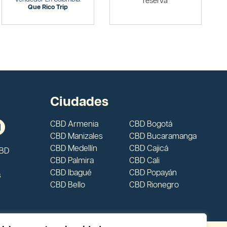
reserva
Que Rico Trip
Ciudades
CBD Armenia
CBD Bogotá
CBD Manizales
CBD Bucaramanga
CBD Medellín
CBD Cajicá
CBD
CBD Palmira
CBD Cali
CBD Ibagué
CBD Popayán
s
CBD Bello
CBD Rionegro