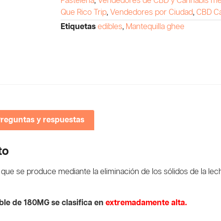
Pastelería
,
Vendedores de CBD y Cannabis med
Que Rico Trip
,
Vendedores por Ciudad
,
CBD Ca
Etiquetas
edibles
,
Mantequilla ghee
reguntas y respuestas
to
que se produce mediante la eliminación de los sólidos de la lec
ible de 180MG se clasifica en
extremadamente alta.