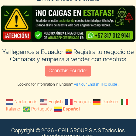
Ya llegamos a Ecuador
Registra tu negocio de
Cannabis y empieza a vender con nosotros
Cannabis Ecuador
Looking for information in English?
Visit our English THC guide
.
Nederlands
English
Français
Deutsch
Italiano
Português
Español
Copyright © 2026 - C911 GROUP S.A.S Todos los