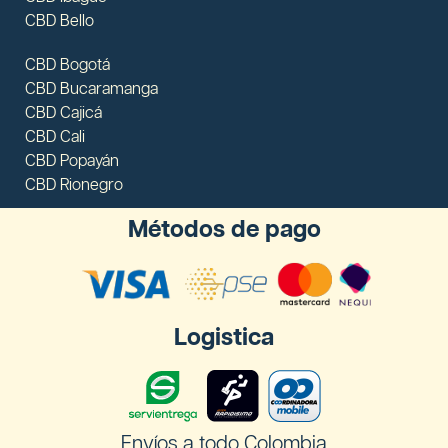
CBD Bello
CBD Bogotá
CBD Bucaramanga
CBD Cajicá
CBD Cali
CBD Popayán
CBD Rionegro
Métodos de pago
Logistica
Envíos a todo Colombia