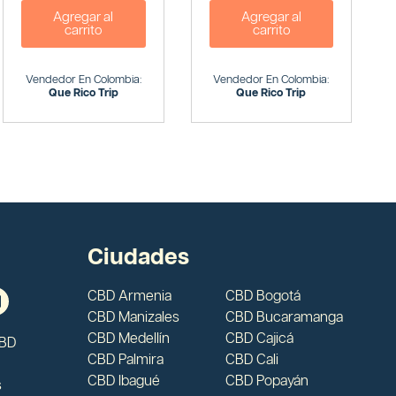
Agregar al
Agregar al
carrito
carrito
Vendedor En Colombia:
Vendedor En Colombia:
Que Rico Trip
Que Rico Trip
Ciudades
CBD Armenia
CBD Bogotá
CBD Manizales
CBD Bucaramanga
CBD Medellín
CBD Cajicá
CBD
CBD Palmira
CBD Cali
CBD Ibagué
CBD Popayán
s