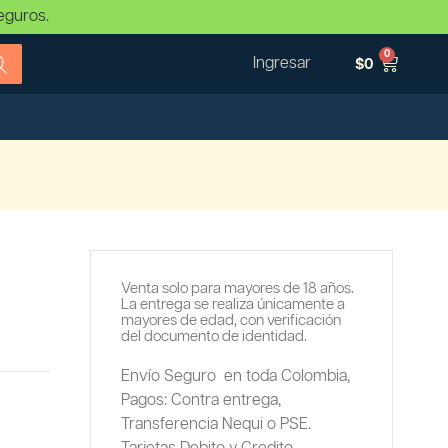
eguros.
0
Ingresar
$
0
Venta solo para mayores de 18 años.
La entrega se realiza únicamente a
mayores de edad, con verificación
del documento de identidad.
Envío Seguro en toda Colombia,
Pagos: Contra entrega,
Transferencia Nequi o PSE.