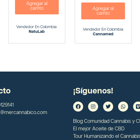
Agregar al
carrito
Agregar al
carrito
Vendedor En Colombia:
Vendedor En Colombia:
NatuLab
Cannamed
cto
¡Síguenos!
129141
s@mercannabico.com
Blog Comunidad Cannabis y 
El mejor Aceite de CBD
Tour Humanizando el Cannabi