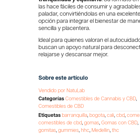
las hace fáciles de consumir y agradables
paladar, convirtiéndolas en una excelent
opción para integrar el bienestar de man
sencilla y placentera.
Ideal para quienes valoran el autocuidad
buscan un apoyo natural para desconect
relajarse y descansar mejor.
Sobre este artículo
Vendido por NatuLab
Categorías
Comestibles de Cannabis y CBD
,
Comestibles de CBD
Etiquetas
barranquilla
,
bogota
,
cali
,
cbd
,
comes
comestibles de cbd
,
gomas
,
Gomas con CBD
,
gomitas
,
gummies
,
hhc
,
Medellin
,
thc