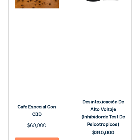
Desintoxicación De
Cafe Especial Con
Alto Voltaje
CBD
(Inhibidorde Test De
Psicotropicos)
$
60,000
$
$
340,000
310,000