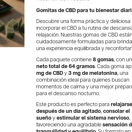
Gomitas de CBD para tu bienestar diar
Descubre una forma práctica y deliciosa
incorporar el CBD a tu rutina de descans
relajación. Nuestras gomas de CBD está
cuidadosamente formuladas para brinda
una experiencia equilibrada y reconfortan
Cada paquete contiene
8 gomas
, con u
neto total de 64 gramos
. Cada goma ap
mg de CBD
y
3 mg de melatonina
, una
combinación ideal para quienes buscan
momentos de calma y una mejor prepar
para el descanso nocturno.
Este producto es perfecto para
relajars
después de un día agitado
,
consolar el
sueño
y
estimular el sistema nervioso
,
favoreciendo una agradable
sensación 
tranquilidad y equilibrio
. Su formato e