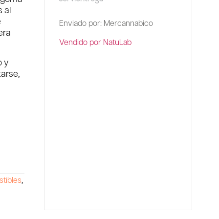
 al
e
Enviado por: Mercannabico
era
Vendido por NatuLab
o y
arse,
tibles
,