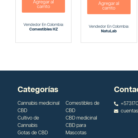
Agregar al
Agregar al
carrito
carrito
Vendedor En Colombia:
Vendedor En Colombia:
Comestibles HZ
NatuLab
Categorías
Conta
Cannabis medicinal
Comestibles de
+573170
CBD
CBD
cuenta
Cultivo de
CBD medicinal
Cannabis
CBD para
Gotas de CBD
Mascotas