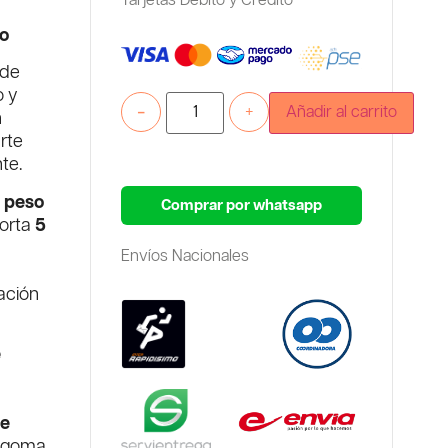
Tarjetas Debito y Credito
io
 de
o y
-
+
Añadir al carrito
n
rte
te.
n
peso
Comprar por whatsapp
orta
5
Envíos Nacionales
ación
e
de
n goma