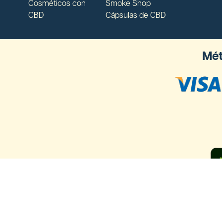
Cosméticos con
Smoke Shop
CBD
Cápsulas de CBD
Mét