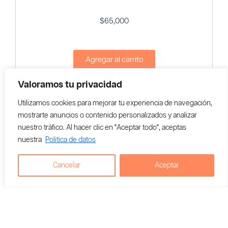
$
65,000
Agregar al carrito
Valoramos tu privacidad
Vendedor En Colombia:
WE HE4L
Utilizamos cookies para mejorar tu experiencia de navegación,
mostrarte anuncios o contenido personalizados y analizar
nuestro tráfico. Al hacer clic en "Aceptar todo", aceptas
nuestra
Politica de datos
Cancelar
Aceptar