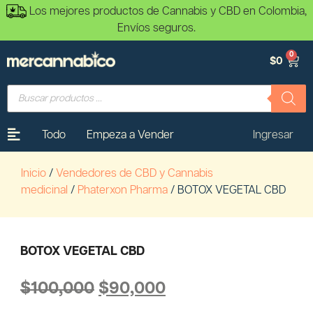
Los mejores productos de Cannabis y CBD en Colombia,
Envíos seguros.
0
$
0
Todo
Empeza a Vender
Ingresar
Inicio
/
Vendedores de CBD y Cannabis
medicinal
/
Phaterxon Pharma
/ BOTOX VEGETAL CBD
BOTOX VEGETAL CBD
$
100,000
$
90,000