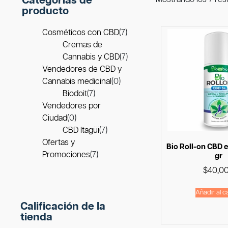
Categorías de
producto
Cosméticos con CBD
(7)
Cremas de
Cannabis y CBD
(7)
Vendedores de CBD y
Cannabis medicinal
(0)
Biodoit
(7)
Vendedores por
Ciudad
(0)
CBD Itagüi
(7)
Ofertas y
Bio Roll-on CBD e
Promociones
(7)
gr
$
40,0
Añadir al ca
Calificación de la
tienda