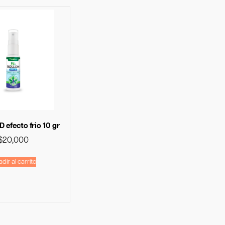
 efecto frio 10 gr
$
20,000
dir al carrito