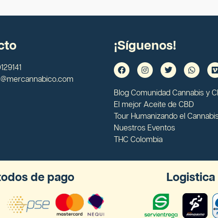
cto
¡Síguenos!
129141
s@mercannabico.com
Blog Comunidad Cannabis y 
El mejor Aceite de CBD
Tour Humanizando el Cannabi
Nuestros Eventos
THC Colombia
odos de pago
Logistica