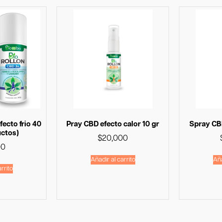
fecto frio 40
Pray CBD efecto calor 10 gr
Spray CBD
uctos)
$
20,000
00
Añadir al carrito
Aña
rrito