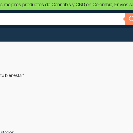
s mejores productos de Cannabis y CBD en Colombia, Envíos s
 tu bienestar"
ultados