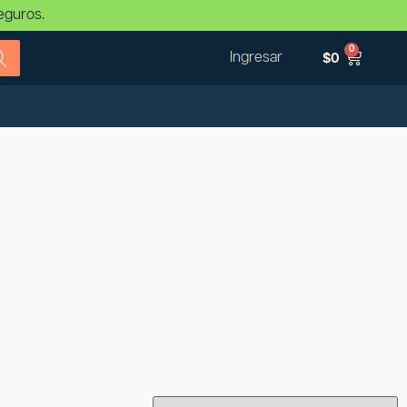
eguros.
0
Ingresar
$
0