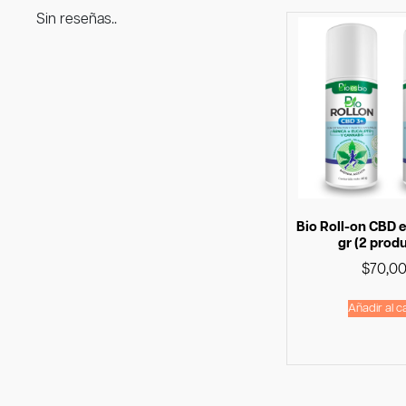
Sin reseñas..
Bio Roll-on CBD e
gr (2 prod
$
70,0
Añadir al ca