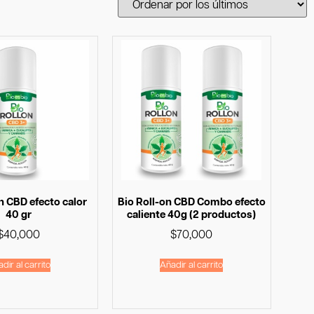
n CBD efecto calor
Bio Roll-on CBD Combo efecto
40 gr
caliente 40g (2 productos)
$
40,000
$
70,000
dir al carrito
Añadir al carrito