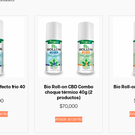
fecto frio 40
Bio Roll-on CBD Combo
Bio Roll-o
choque térmico 40g (2
productos)
00
$
70,000
rrito
Aña
Añadir al carrito