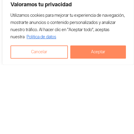
Valoramos tu privacidad
Utilizamos cookies para mejorar tu experiencia de navegación,
mostrarte anuncios o contenido personalizados y analizar
nuestro tráfico. Al hacer clic en "Aceptar todo", aceptas
nuestra
Politica de datos
Cancelar
Aceptar
Terpen Lips Nativa
$
20,000
$
10,000
Agregar al carrito
Vendedor En Colombia:
KC STORE