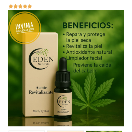




