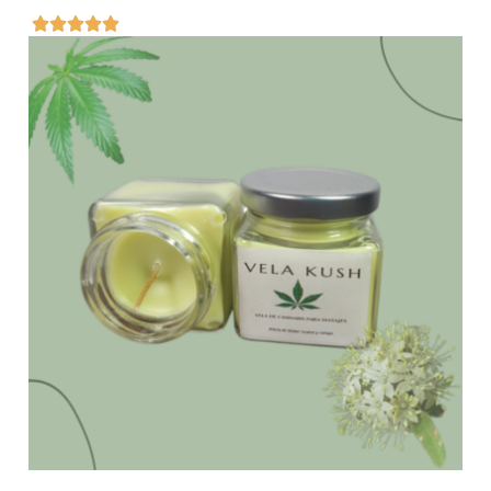




