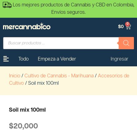
Los mejores productos de Cannabis y CBD en Colombia,
Envíos seguros.
0
$
0
Todo
Empeza a Vender
Ingresar
Inicio
/
Cultivo de Cannabis - Marihuana
/
Accesorios de
Cultivo
/ Soil mix 100ml
Soil mix 100ml
$
20,000