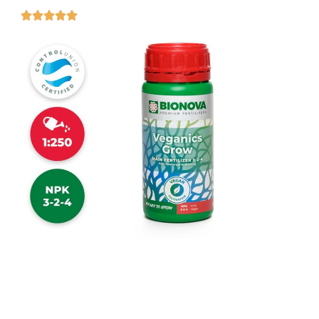




