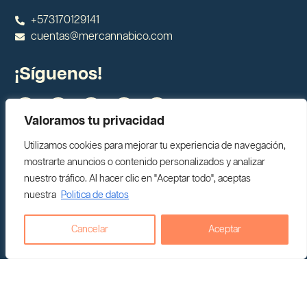
+573170129141
cuentas@mercannabico.com
¡Síguenos!
Valoramos tu privacidad
Blog Comunidad Cannabis y CBD
Utilizamos cookies para mejorar tu experiencia de navegación,
El mejor Aceite de CBD
mostrarte anuncios o contenido personalizados y analizar
Tour Humanizando el Cannabis
nuestro tráfico. Al hacer clic en "Aceptar todo", aceptas
Nuestros Eventos
nuestra
Politica de datos
THC Colombia
Ciudades
Cancelar
Aceptar
CBD Armenia
CBD Manizales