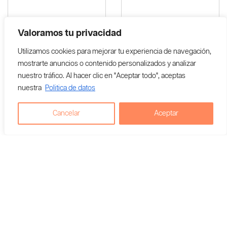
Valoramos tu privacidad
Utilizamos cookies para mejorar tu experiencia de navegación,
mostrarte anuncios o contenido personalizados y analizar
nuestro tráfico. Al hacer clic en "Aceptar todo", aceptas
Microdosis Hongos Psilocibios
Microdosis De Hongos
nuestra
Politica de datos
+ Niebla Herbal (Mejora
Psilocibios Para 1 Mes X2.
Tranquilidad Y Respiración) =
Súper Combo
Súper Combo
Cancelar
Aceptar
$
165,800
$
148,000
$
115,000
$
110,000
Agregar al carrito
Agregar al carrito
Vendedor En Colombia:
Vendedor En Colombia:
Kokoro Lab
Kokoro Lab