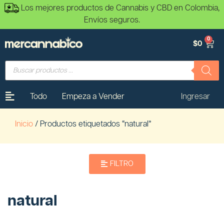
Los mejores productos de Cannabis y CBD en Colombia,
Envíos seguros.
0
$
0
Todo
Empeza a Vender
Ingresar
Inicio
/ Productos etiquetados “natural”
FILTRO
natural